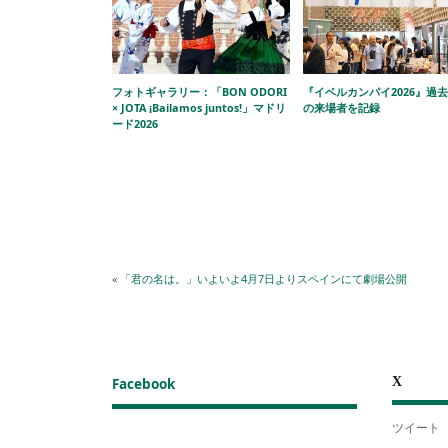
フォトギャラリー：「BON ODORI
『イベルカンパイ2026』過
× JOTA ¡Bailamos juntos!」マドリ
の来場者を記録
ード2026
«
「君の名は。」いよいよ4月7日よりスペインにて劇場公開
X
Facebook
ツイート