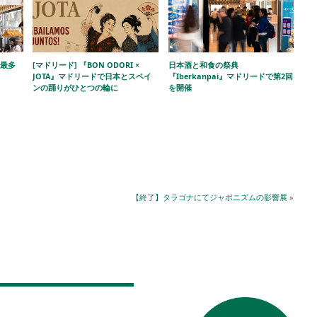
去最多
[マドリード] 『BON ODORI ×
日本酒と和食の祭典
JOTA』マドリードで日本とスペイ
『Iberkanpai』マドリードで第2回
ンの踊りがひとつの輪に
を開催
【終了】タラゴナにてジャポニズムの影響展
»