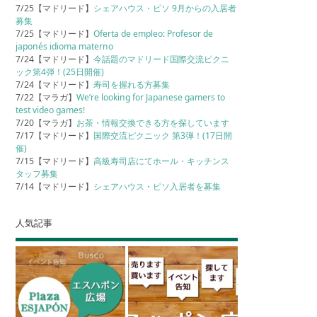
7/25【マドリード】
シェアハウス・ピソ 9月からの入居者
募集
7/25【マドリード】
Oferta de empleo: Profesor de
japonés idioma materno
7/24【マドリード】
今話題のマドリード国際交流ピクニ
ック第4弾！(25日開催)
7/24【マドリード】
寿司を握れる方募集
7/22【マラガ】
We’re looking for Japanese gamers to
test video games!
7/20【マラガ】
お茶・情報交換できる方を探しています
7/17【マドリード】
国際交流ピクニック 第3弾！(17日開
催)
7/15【マドリード】
高級寿司店にてホール・キッチンス
タッフ募集
7/14【マドリード】
シェアハウス・ピソ入居者を募集
人気記事