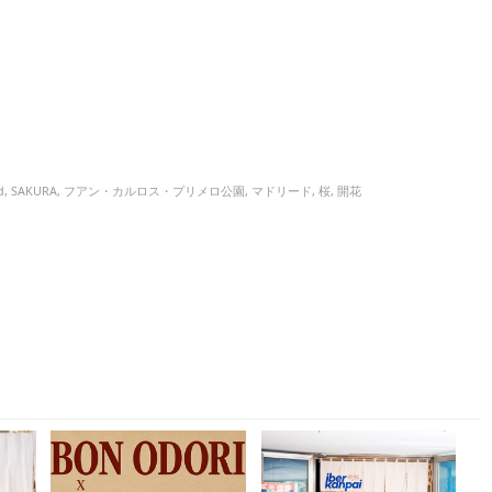
d
,
SAKURA
,
フアン・カルロス・プリメロ公園
,
マドリード
,
桜
,
開花