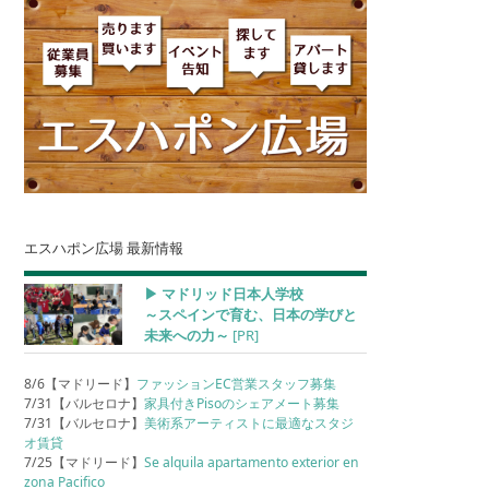
エスハポン広場 最新情報
▶︎ マドリッド日本人学校
～スペインで育む、日本の学びと
未来への力～
[PR]
8/6【マドリード】
ファッションEC営業スタッフ募集
7/31【バルセロナ】
家具付きPisoのシェアメート募集
7/31【バルセロナ】
美術系アーティストに最適なスタジ
オ賃貸
7/25【マドリード】
Se alquila apartamento exterior en
zona Pacifico