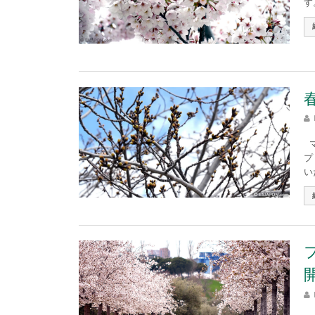
す。
マ
プ
い