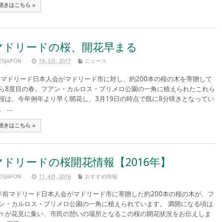
続きはこちら »
マドリードの桜、開花早まる
ESJAPON
19, 3月, 2017
ニュース
ドリード日本人会がマドリード市に対し、約200本の桜の木を寄贈して
ら8度目の春。フアン・カルロス・プリメロ公園の一角に植えられたこれら
桜は、今年例年より早く開花し、3月19日の時点で既に8分咲きとなってい
 ...
続きはこちら »
マドリードの桜開花情報【2016年】
ESJAPON
11, 4月, 2016
おすすめ情報
年前マドリード日本人会がマドリード市に寄贈した約200本の桜の木が、フ
ン・カルロス・プリメロ公園の一角に植えられています。 満開になる頃は
々が花見に集い、市民の憩いの場所となるこの桜の開花状況をお伝えしま