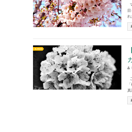
マ
目
れ
こ
「
真