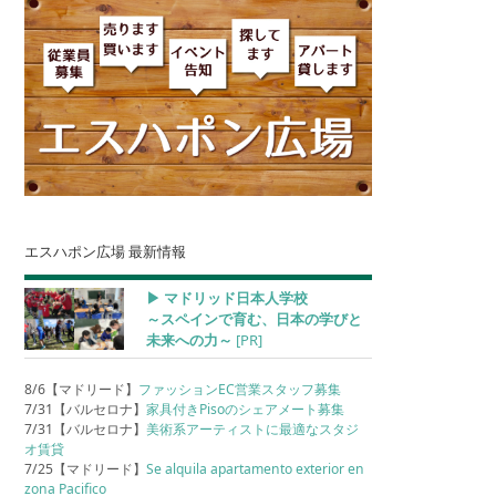
エスハポン広場 最新情報
▶︎ マドリッド日本人学校
～スペインで育む、日本の学びと
未来への力～
[PR]
8/6【マドリード】
ファッションEC営業スタッフ募集
7/31【バルセロナ】
家具付きPisoのシェアメート募集
7/31【バルセロナ】
美術系アーティストに最適なスタジ
オ賃貸
7/25【マドリード】
Se alquila apartamento exterior en
zona Pacifico