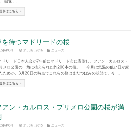
 画像 ...
続きはこちら »
春を待つマドリードの桜
ESJAPON
21, 3月, 2016
ニュース
ドリード日本人会が7年前にマドリード市に寄贈し、フアン・カルロス・
リメロ公園の一角に植えられた約200本の桜。 今月は気温の低い日が続
たためか、3月20日の時点でこれらの桜はまだつぼみの状態で、今 ...
続きはこちら »
フアン・カルロス・プリメロ公園の桜が満
開
ESJAPON
31, 3月, 2015
ニュース