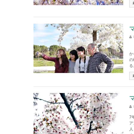
マ
か
の
る。
7
ア
人