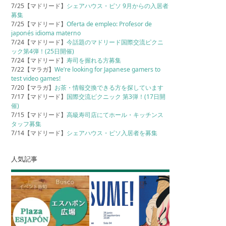
7/25【マドリード】
シェアハウス・ピソ 9月からの入居者
募集
7/25【マドリード】
Oferta de empleo: Profesor de
japonés idioma materno
7/24【マドリード】
今話題のマドリード国際交流ピクニ
ック第4弾！(25日開催)
7/24【マドリード】
寿司を握れる方募集
7/22【マラガ】
We’re looking for Japanese gamers to
test video games!
7/20【マラガ】
お茶・情報交換できる方を探しています
7/17【マドリード】
国際交流ピクニック 第3弾！(17日開
催)
7/15【マドリード】
高級寿司店にてホール・キッチンス
タッフ募集
7/14【マドリード】
シェアハウス・ピソ入居者を募集
人気記事