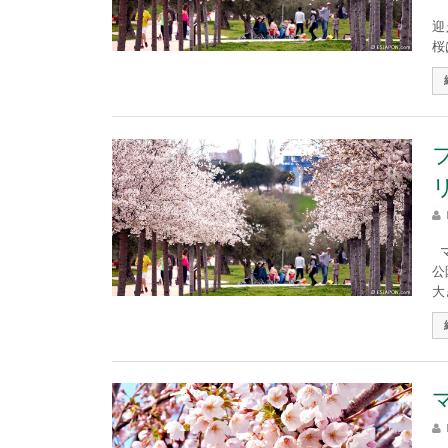
マ
迎
桜
マ
公
大