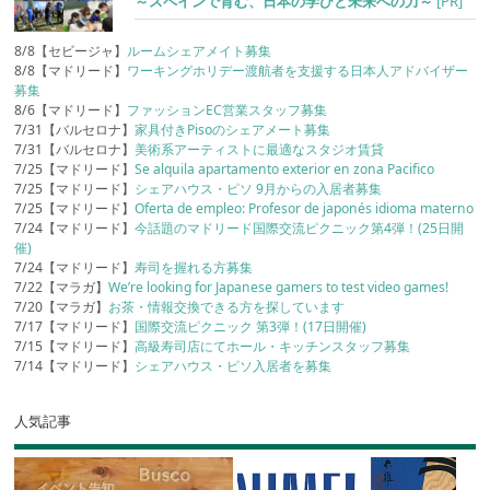
～スペインで育む、日本の学びと未来への力～
[PR]
8/8【セビージャ】
ルームシェアメイト募集
8/8【マドリード】
ワーキングホリデー渡航者を支援する日本人アドバイザー
募集
8/6【マドリード】
ファッションEC営業スタッフ募集
7/31【バルセロナ】
家具付きPisoのシェアメート募集
7/31【バルセロナ】
美術系アーティストに最適なスタジオ賃貸
7/25【マドリード】
Se alquila apartamento exterior en zona Pacifico
7/25【マドリード】
シェアハウス・ピソ 9月からの入居者募集
7/25【マドリード】
Oferta de empleo: Profesor de japonés idioma materno
7/24【マドリード】
今話題のマドリード国際交流ピクニック第4弾！(25日開
催)
7/24【マドリード】
寿司を握れる方募集
7/22【マラガ】
We’re looking for Japanese gamers to test video games!
7/20【マラガ】
お茶・情報交換できる方を探しています
7/17【マドリード】
国際交流ピクニック 第3弾！(17日開催)
7/15【マドリード】
高級寿司店にてホール・キッチンスタッフ募集
7/14【マドリード】
シェアハウス・ピソ入居者を募集
人気記事