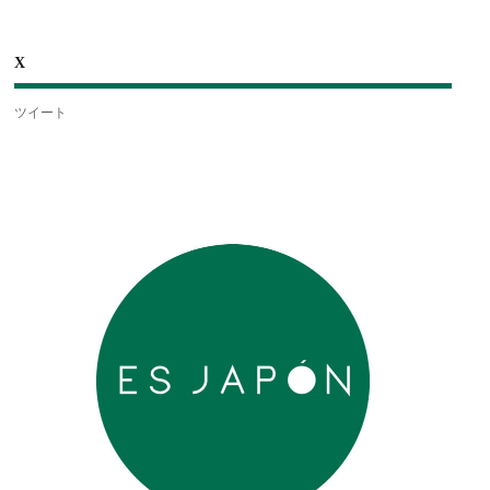
X
ツイート