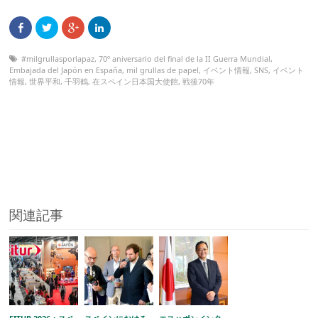
#milgrullasporlapaz
,
70º aniversario del final de la II Guerra Mundial
,
Embajada del Japón en España
,
mil grullas de papel
,
イベント情報
,
SNS
,
イベント
情報
,
世界平和
,
千羽鶴
,
在スペイン日本国大使館
,
戦後70年
関連記事