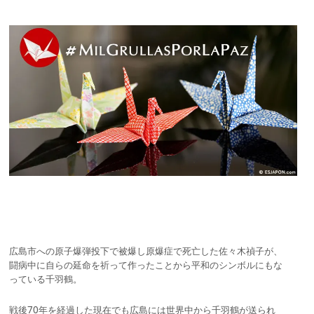
広島市への原子爆弾投下で被爆し原爆症で死亡した佐々木禎子が、
闘病中に自らの延命を祈って作ったことから平和のシンボルにもな
っている千羽鶴。
戦後70年を経過した現在でも広島には世界中から千羽鶴が送られ