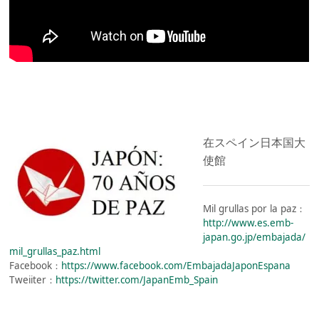
在スペイン日本国大
使館
Mil grullas por la paz：
http://www.es.emb-
japan.go.jp/embajada/
mil_grullas_paz.html
Facebook：
https://www.facebook.com/EmbajadaJaponEspana
Tweiiter：
https://twitter.com/JapanEmb_Spain