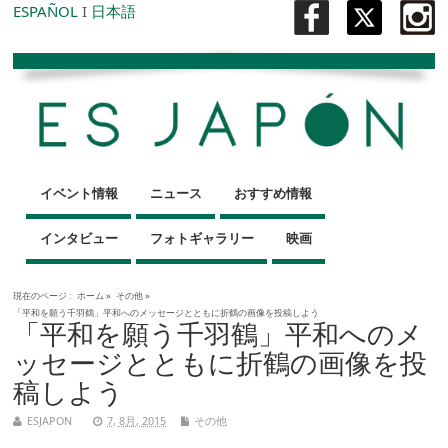
ESPAÑOL
I
日本語
イベント情報
ニュース
おすすめ情報
インタビュー
フォトギャラリー
映画
現在のページ :
ホーム
»
その他
»
「平和を願う千羽鶴」平和へのメッセージとともに折鶴の画像を投稿しよう
「平和を願う千羽鶴」平和へのメ
ッセージとともに折鶴の画像を投
稿しよう
ESJAPON
7, 8月, 2015
その他