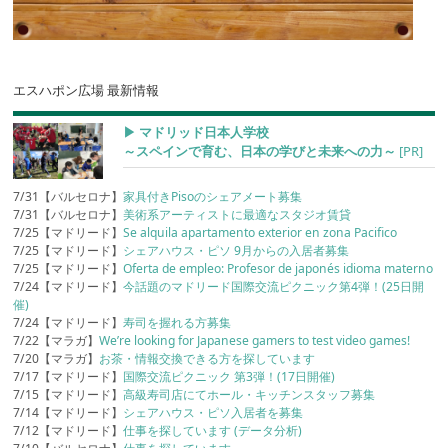
エスハポン広場 最新情報
▶︎ マドリッド日本人学校
～スペインで育む、日本の学びと未来への力～
[PR]
7/31【バルセロナ】
家具付きPisoのシェアメート募集
7/31【バルセロナ】
美術系アーティストに最適なスタジオ賃貸
7/25【マドリード】
Se alquila apartamento exterior en zona Pacifico
7/25【マドリード】
シェアハウス・ピソ 9月からの入居者募集
7/25【マドリード】
Oferta de empleo: Profesor de japonés idioma materno
7/24【マドリード】
今話題のマドリード国際交流ピクニック第4弾！(25日開
催)
7/24【マドリード】
寿司を握れる方募集
7/22【マラガ】
We’re looking for Japanese gamers to test video games!
7/20【マラガ】
お茶・情報交換できる方を探しています
7/17【マドリード】
国際交流ピクニック 第3弾！(17日開催)
7/15【マドリード】
高級寿司店にてホール・キッチンスタッフ募集
7/14【マドリード】
シェアハウス・ピソ入居者を募集
7/12【マドリード】
仕事を探しています (データ分析)