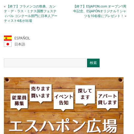
«
【終了】フラメンコの祭典、カン
【終了】ESJAPON.com オープン1周
テ・デ・ラス・ミナス国際フェステ
年記念、ESJAPÓNオリジナルＴシャ
ィバル コンクール部門に日本人アー
ツを10名様にプレゼント！
»
ティスト4名が出場
ESPAÑOL
日本語