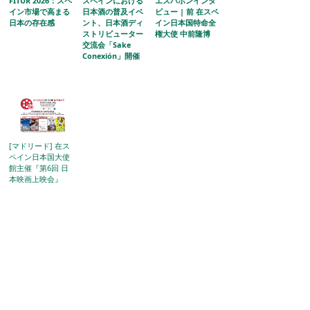
FITUR 2026：スペ
スペインにおける
エスハポンインタ
イン市場で高まる
日本酒の普及イベ
ビュー | 前 在スペ
日本の存在感
ント、日本酒ディ
イン日本国特命全
ストリビューター
権大使 中前隆博
交流会「Sake
Conexión」開催
[マドリード] 在ス
ペイン日本国大使
館主催『第6回 日
本映画上映会』