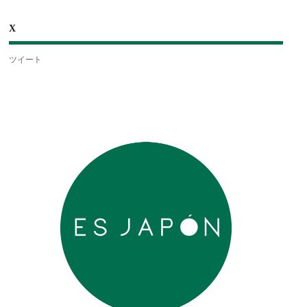
X
ツイート