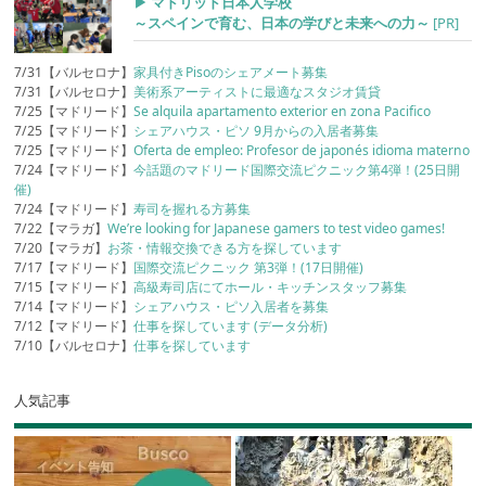
▶︎ マドリッド日本人学校
～スペインで育む、日本の学びと未来への力～
[PR]
7/31【バルセロナ】
家具付きPisoのシェアメート募集
7/31【バルセロナ】
美術系アーティストに最適なスタジオ賃貸
7/25【マドリード】
Se alquila apartamento exterior en zona Pacifico
7/25【マドリード】
シェアハウス・ピソ 9月からの入居者募集
7/25【マドリード】
Oferta de empleo: Profesor de japonés idioma materno
7/24【マドリード】
今話題のマドリード国際交流ピクニック第4弾！(25日開
催)
7/24【マドリード】
寿司を握れる方募集
7/22【マラガ】
We’re looking for Japanese gamers to test video games!
7/20【マラガ】
お茶・情報交換できる方を探しています
7/17【マドリード】
国際交流ピクニック 第3弾！(17日開催)
7/15【マドリード】
高級寿司店にてホール・キッチンスタッフ募集
7/14【マドリード】
シェアハウス・ピソ入居者を募集
7/12【マドリード】
仕事を探しています (データ分析)
7/10【バルセロナ】
仕事を探しています
人気記事