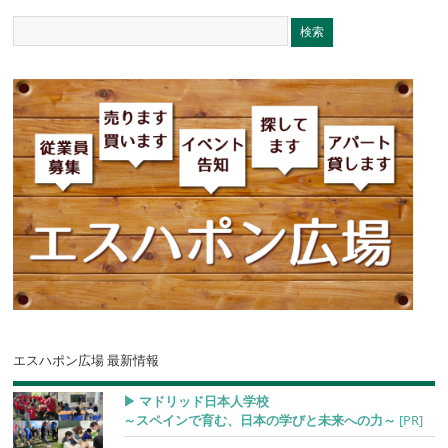
エスハポン広場 最新情報
▶︎ マドリッド日本人学校
～スペインで育む、日本の学びと未来への力～
[PR]