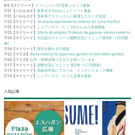
8/6【マドリード】
ファッションEC営業スタッフ募集
7/31【バルセロナ】
家具付きPisoのシェアメート募集
7/31【バルセロナ】
美術系アーティストに最適なスタジオ賃貸
7/25【マドリード】
Se alquila apartamento exterior en zona Pacifico
7/25【マドリード】
シェアハウス・ピソ 9月からの入居者募集
7/25【マドリード】
Oferta de empleo: Profesor de japonés idioma materno
7/24【マドリード】
今話題のマドリード国際交流ピクニック第4弾！(25日開
催)
7/24【マドリード】
寿司を握れる方募集
7/22【マラガ】
We’re looking for Japanese gamers to test video games!
7/20【マラガ】
お茶・情報交換できる方を探しています
7/17【マドリード】
国際交流ピクニック 第3弾！(17日開催)
7/15【マドリード】
高級寿司店にてホール・キッチンスタッフ募集
7/14【マドリード】
シェアハウス・ピソ入居者を募集
人気記事