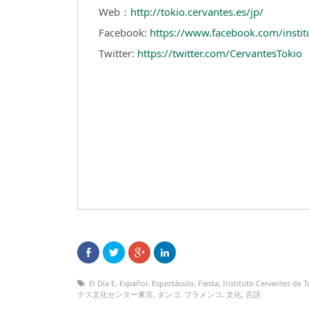
Web：
http://tokio.cervantes.es/jp/
Facebook:
https://www.facebook.com/instit
Twitter:
https://twitter.com/CervantesTokio
El Día E
,
Español
,
Espectáculo
,
Fiesta
,
Instituto Cervantes de T
テス文化センター東京
,
タンゴ
,
フラメンコ
,
文化
,
言語