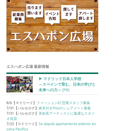
エスハポン広場 最新情報
▶︎ マドリッド日本人学校
～スペインで育む、日本の学びと
未来への力～
[PR]
8/6【マドリード】
ファッションEC営業スタッフ募集
7/31【バルセロナ】
家具付きPisoのシェアメート募集
7/31【バルセロナ】
美術系アーティストに最適なスタジ
オ賃貸
7/25【マドリード】
Se alquila apartamento exterior en
zona Pacifico