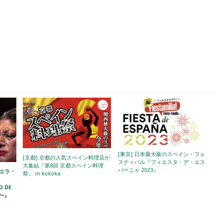
[東京] 日本最大級のスペイン・フェ
[京都] 京都の人気スペイン料理店が
スティバル『フィエスタ・デ・エス
大集結『第8回 京都スペイン料理
パーニャ 2023』
ヌエラ・
祭』 in kokoka
 DE
源〜』