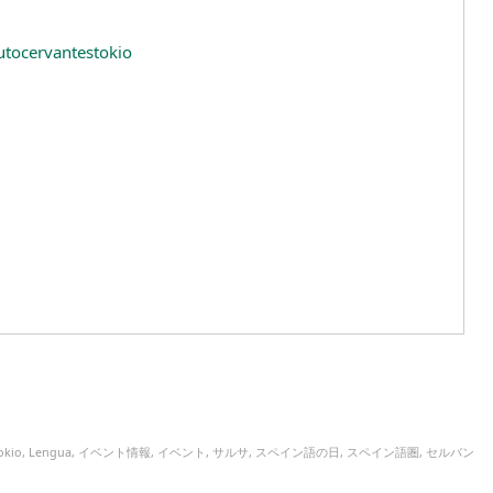
utocervantestokio
okio
,
Lengua
,
イベント情報
,
イベント
,
サルサ
,
スペイン語の日
,
スペイン語圏
,
セルバン