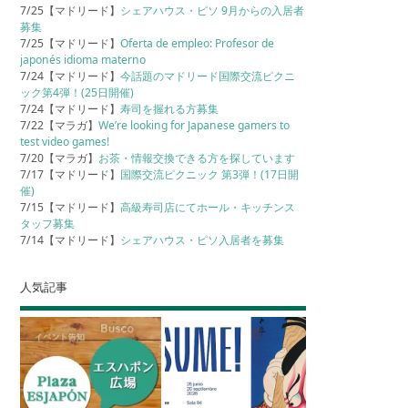
7/25【マドリード】
シェアハウス・ピソ 9月からの入居者
募集
7/25【マドリード】
Oferta de empleo: Profesor de
japonés idioma materno
7/24【マドリード】
今話題のマドリード国際交流ピクニ
ック第4弾！(25日開催)
7/24【マドリード】
寿司を握れる方募集
7/22【マラガ】
We’re looking for Japanese gamers to
test video games!
7/20【マラガ】
お茶・情報交換できる方を探しています
7/17【マドリード】
国際交流ピクニック 第3弾！(17日開
催)
7/15【マドリード】
高級寿司店にてホール・キッチンス
タッフ募集
7/14【マドリード】
シェアハウス・ピソ入居者を募集
人気記事