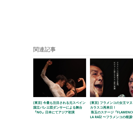
関連記事
[東京] 今最も注目される元スペイン
[東京] フラメンコの女王マ
国立バレエ団ダンサーによる舞台
カラスコ再来日！
『NO』日本にてアジア初演
珠玉のステージ『FLAMENCO
LA RAÍZ 〜フラメンコの根