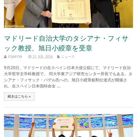
マドリード自治大学のタシアナ・フィサ
ック教授、旭日小綬章を受章
ESJAPON
21, 9月, 2016
ニュース
9月20日、マドリードの在スペイン日本大使公邸にて、マドリード自治
大学哲学文学科教授で、 同大学東アジア研究センター所長でもある、タ
シアナ・フィサック・バデル氏への、旭日小綬章叙勲伝達式が開催さ
れ、在スペイン日本国特命全 ...
続きはこちら »