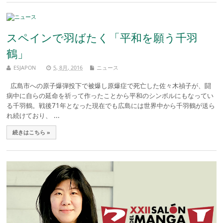
スペインで羽ばたく「平和を願う千羽
鶴」
ESJAPON
5, 8月, 2016
ニュース
広島市への原子爆弾投下で被爆し原爆症で死亡した佐々木禎子が、闘
病中に自らの延命を祈って作ったことから平和のシンボルにもなってい
る千羽鶴。戦後71年となった現在でも広島には世界中から千羽鶴が送ら
れ続けており、 ...
続きはこちら »