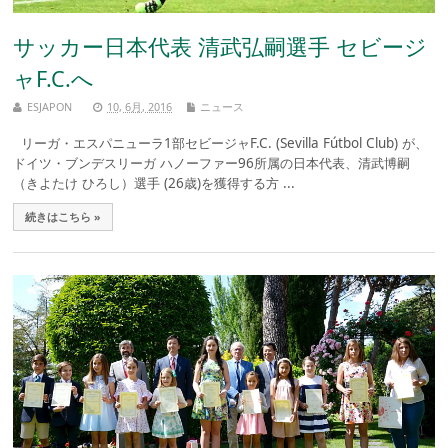
サッカー日本代表 清武弘嗣選手 セビージ
ャF.C.へ
ESJAPON
10, 6月, 2016
ニュース
リーガ・エスパニューラ1部セビージャF.C. (Sevilla Fútbol Club) が、
ドイツ・ブンデスリーガ ハノーファー96所属の日本代表、清武博嗣
（きよたけ ひろし）選手 (26歳)を獲得する方 ...
続きはこちら »