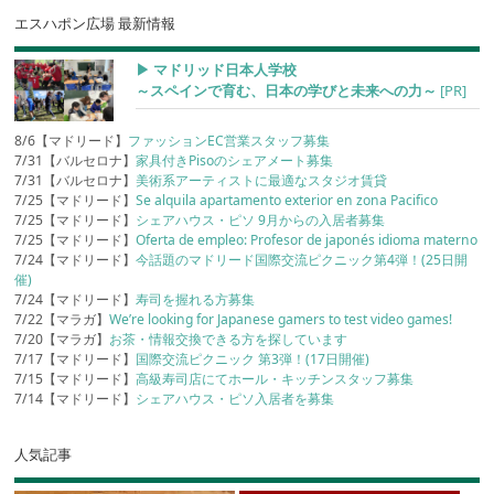
エスハポン広場 最新情報
▶︎ マドリッド日本人学校
～スペインで育む、日本の学びと未来への力～
[PR]
8/6【マドリード】
ファッションEC営業スタッフ募集
7/31【バルセロナ】
家具付きPisoのシェアメート募集
7/31【バルセロナ】
美術系アーティストに最適なスタジオ賃貸
7/25【マドリード】
Se alquila apartamento exterior en zona Pacifico
7/25【マドリード】
シェアハウス・ピソ 9月からの入居者募集
7/25【マドリード】
Oferta de empleo: Profesor de japonés idioma materno
7/24【マドリード】
今話題のマドリード国際交流ピクニック第4弾！(25日開
催)
7/24【マドリード】
寿司を握れる方募集
7/22【マラガ】
We’re looking for Japanese gamers to test video games!
7/20【マラガ】
お茶・情報交換できる方を探しています
7/17【マドリード】
国際交流ピクニック 第3弾！(17日開催)
7/15【マドリード】
高級寿司店にてホール・キッチンスタッフ募集
7/14【マドリード】
シェアハウス・ピソ入居者を募集
人気記事