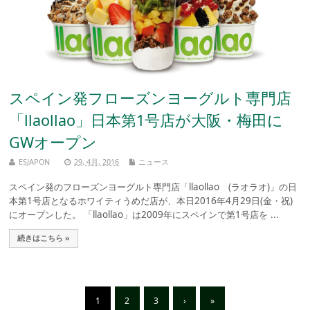
スペイン発フローズンヨーグルト専門店
「llaollao」日本第1号店が大阪・梅田に
GWオープン
ESJAPON
29, 4月, 2016
ニュース
スペイン発のフローズンヨーグルト専門店「llaollao (ラオラオ)」の日
本第1号店となるホワイティうめだ店が、本日2016年4月29日(金・祝)
にオープンした。 「llaollao」は2009年にスペインで第1号店を ...
続きはこちら »
1
2
3
›
»