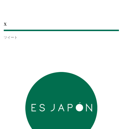
X
ツイート