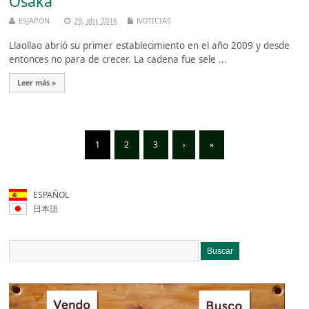
Osaka
ESJAPON
29, abr, 2016
NOTICIAS
Llaollao abrió su primer establecimiento en el año 2009 y desde
entonces no para de crecer. La cadena fue sele ...
Leer más »
1
2
3
›
»
ESPAÑOL
日本語