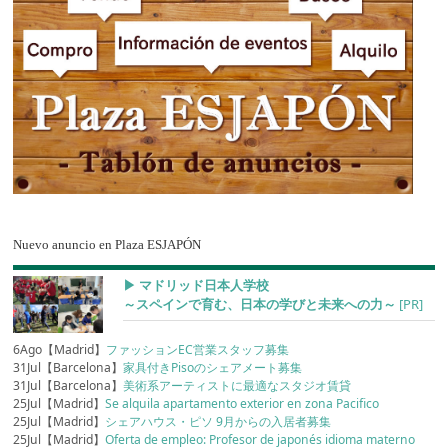
Nuevo anuncio en Plaza ESJAPÓN
▶︎ マドリッド日本人学校
～スペインで育む、日本の学びと未来への力～
[PR]
6Ago【Madrid】
ファッションEC営業スタッフ募集
31Jul【Barcelona】
家具付きPisoのシェアメート募集
31Jul【Barcelona】
美術系アーティストに最適なスタジオ賃貸
25Jul【Madrid】
Se alquila apartamento exterior en zona Pacifico
25Jul【Madrid】
シェアハウス・ピソ 9月からの入居者募集
25Jul【Madrid】
Oferta de empleo: Profesor de japonés idioma materno