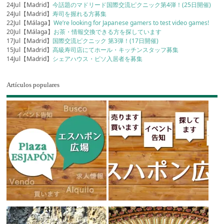
24Jul【Madrid】
今話題のマドリード国際交流ピクニック第4弾！(25日開催)
24Jul【Madrid】
寿司を握れる方募集
22Jul【Málaga】
We’re looking for Japanese gamers to test video games!
20Jul【Málaga】
お茶・情報交換できる方を探しています
17Jul【Madrid】
国際交流ピクニック 第3弾！(17日開催)
15Jul【Madrid】
高級寿司店にてホール・キッチンスタッフ募集
14Jul【Madrid】
シェアハウス・ピソ入居者を募集
Artículos populares