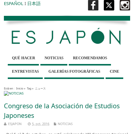
ESPAÑOL
I
日本語
QUÉ HACER
NOTICIAS
RECOMENDAMOS
ENTREVISTAS
GALERÍAS FOTOGRÁFICAS
CINE
Está en :
Inicio
»
Tag »
ニュース
Congreso de la Asociación de Estudios
Japoneses
ESJAPON
5, oct, 2016
NOTICIAS