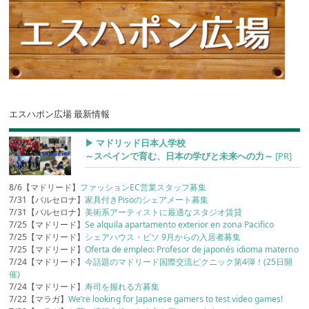
エスハポン広場 最新情報
▶︎ マドリッド日本人学校
～スペインで育む、日本の学びと未来への力～
[PR]
8/6【マドリード】
ファッションEC営業スタッフ募集
7/31【バルセロナ】
家具付きPisoのシェアメート募集
7/31【バルセロナ】
美術系アーティストに最適なスタジオ賃貸
7/25【マドリード】
Se alquila apartamento exterior en zona Pacifico
7/25【マドリード】
シェアハウス・ピソ 9月からの入居者募集
7/25【マドリード】
Oferta de empleo: Profesor de japonés idioma materno
7/24【マドリード】
今話題のマドリード国際交流ピクニック第4弾！(25日開
催)
7/24【マドリード】
寿司を握れる方募集
7/22【マラガ】
We’re looking for Japanese gamers to test video games!