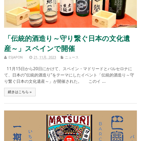
「伝統的酒造り～守り繋ぐ日本の文化遺
産～」スペインで開催
ESJAPON
21, 11月, 2023
ニュース
11月15日から20日にかけて、スペイン・マドリードとバルセロナに
て、日本の”伝統的酒造り”をテーマにしたイベント「伝統的酒造り～守
り繋ぐ日本の文化遺産～」が開催された。 このイ ...
続きはこちら »