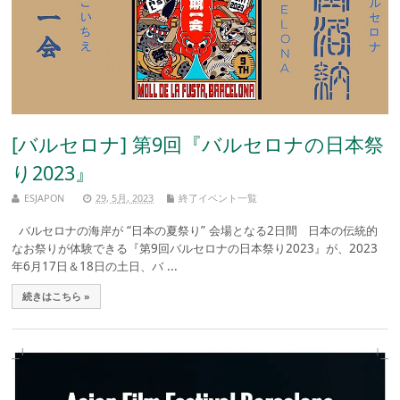
[バルセロナ] 第9回『バルセロナの日本祭
り2023』
ESJAPON
29, 5月, 2023
終了イベント一覧
バルセロナの海岸が “日本の夏祭り” 会場となる2日間 日本の伝統的
なお祭りが体験できる『第9回バルセロナの日本祭り2023』が、2023
年6月17日＆18日の土日、バ ...
続きはこちら »