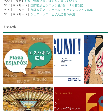
7/20【マラガ】
お茶・情報交換できる方を探しています
7/17【マドリード】
国際交流ピクニック 第3弾！(17日開催)
7/15【マドリード】
高級寿司店にてホール・キッチンスタッフ募集
7/14【マドリード】
シェアハウス・ピソ入居者を募集
人気記事