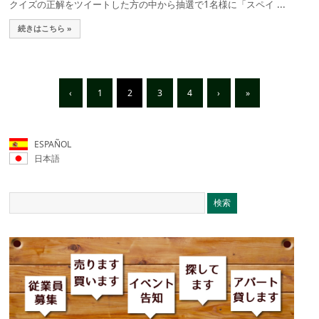
クイズの正解をツイートした方の中から抽選で1名様に「スペイ ...
続きはこちら »
‹
1
2
3
4
›
»
ESPAÑOL
日本語