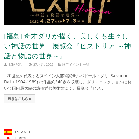
[福島] 奇才ダリが描く、美しくも生々し
い神話の世界 展覧会『ヒストリア ～神
話と物語の世界～』
ESJAPON
27, 4月, 2022
終了イベント一覧
20世紀を代表するスペイン人芸術家サルバドール・ダリ (Salvador
Dalí / 1904-1989) の作品約340点を収蔵し、ダリ・コレクションにお
いて国内最大級の諸橋近代美術館にて、展覧会『ヒス ...
続きはこちら »
ESPAÑOL
日本語