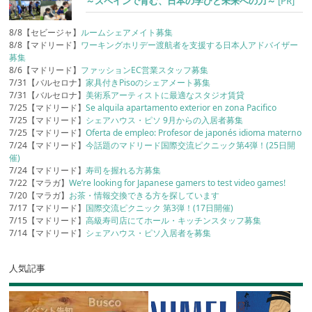
～スペインで育む、日本の学びと未来への力～
[PR]
8/8【セビージャ】
ルームシェアメイト募集
8/8【マドリード】
ワーキングホリデー渡航者を支援する日本人アドバイザー
募集
8/6【マドリード】
ファッションEC営業スタッフ募集
7/31【バルセロナ】
家具付きPisoのシェアメート募集
7/31【バルセロナ】
美術系アーティストに最適なスタジオ賃貸
7/25【マドリード】
Se alquila apartamento exterior en zona Pacifico
7/25【マドリード】
シェアハウス・ピソ 9月からの入居者募集
7/25【マドリード】
Oferta de empleo: Profesor de japonés idioma materno
7/24【マドリード】
今話題のマドリード国際交流ピクニック第4弾！(25日開
催)
7/24【マドリード】
寿司を握れる方募集
7/22【マラガ】
We’re looking for Japanese gamers to test video games!
7/20【マラガ】
お茶・情報交換できる方を探しています
7/17【マドリード】
国際交流ピクニック 第3弾！(17日開催)
7/15【マドリード】
高級寿司店にてホール・キッチンスタッフ募集
7/14【マドリード】
シェアハウス・ピソ入居者を募集
人気記事