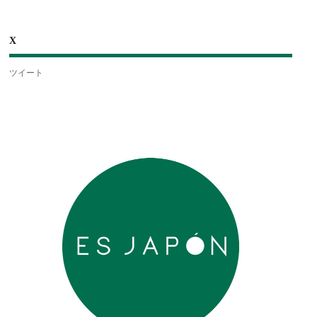
X
ツイート