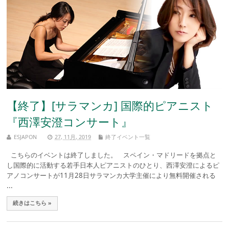
【終了】[サラマンカ] 国際的ピアニスト
『西澤安澄コンサート』
ESJAPON
27, 11月, 2019
終了イベント一覧
こちらのイベントは終了しました。 スペイン・マドリードを拠点と
し国際的に活動する若手日本人ピアニストのひとり、西澤安澄によるピ
アノコンサートが11月28日サラマンカ大学主催により無料開催される
...
続きはこちら »