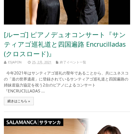
[ルーゴ] ピアノデュオコンサート『サン
ティアゴ巡礼道と四国遍路 Encrucilladas
(クロスロード)』
ESJAPON
25, 2月, 2021
終了イベント一覧
今年2021年はサンティアゴ巡礼の聖年であることから、共にユネスコ
の「道の世界遺産」に登録されているサンティアゴ巡礼道と四国遍路の
姉妹道協力協定を祝う2台のピアノによるコンサート
『ENCRUCILLADAS ...
続きはこちら »