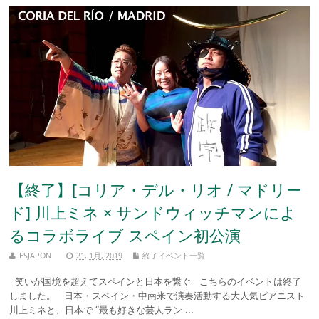
【終了】[コリア・デル・リオ / マドリー
ド] 川上ミネ × サンドウィッチマンによ
るコラボライブ スペイン初公演
ESJAPON
21, 1月, 2019
終了イベント一覧
笑いが国境を超えてスペインと日本を繋ぐ こちらのイベントは終了
しました。 日本・スペイン・中南米で演奏活動する大人気ピアニスト
川上ミネと、日本で “最も好きな芸人ラン ...