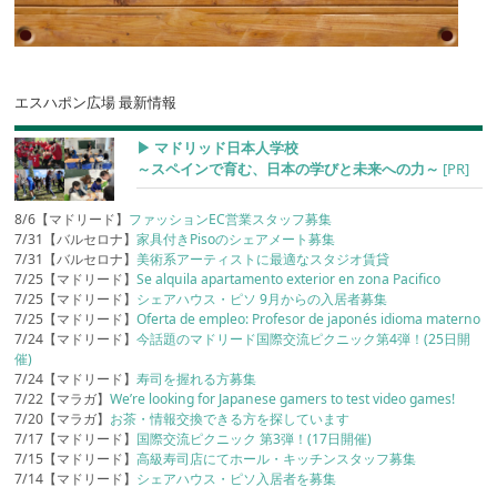
エスハポン広場 最新情報
▶︎ マドリッド日本人学校
～スペインで育む、日本の学びと未来への力～
[PR]
8/6【マドリード】
ファッションEC営業スタッフ募集
7/31【バルセロナ】
家具付きPisoのシェアメート募集
7/31【バルセロナ】
美術系アーティストに最適なスタジオ賃貸
7/25【マドリード】
Se alquila apartamento exterior en zona Pacifico
7/25【マドリード】
シェアハウス・ピソ 9月からの入居者募集
7/25【マドリード】
Oferta de empleo: Profesor de japonés idioma materno
7/24【マドリード】
今話題のマドリード国際交流ピクニック第4弾！(25日開
催)
7/24【マドリード】
寿司を握れる方募集
7/22【マラガ】
We’re looking for Japanese gamers to test video games!
7/20【マラガ】
お茶・情報交換できる方を探しています
7/17【マドリード】
国際交流ピクニック 第3弾！(17日開催)
7/15【マドリード】
高級寿司店にてホール・キッチンスタッフ募集
7/14【マドリード】
シェアハウス・ピソ入居者を募集