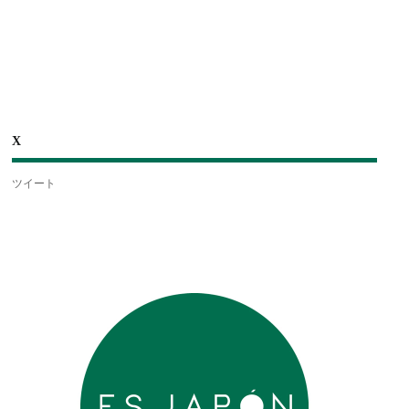
X
ツイート