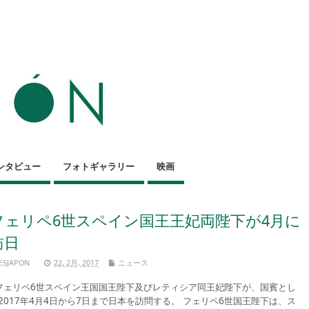
ンタビュー
フォトギャラリー
映画
フェリペ6世スペイン国王王妃両陛下が4月に
訪日
ESJAPON
22, 2月, 2017
ニュース
ェリペ6世スペイン王国国王陛下及びレティシア同王妃陛下が、国賓とし
2017年4月4日から7日まで日本を訪問する。 フェリペ6世国王陛下は、ス