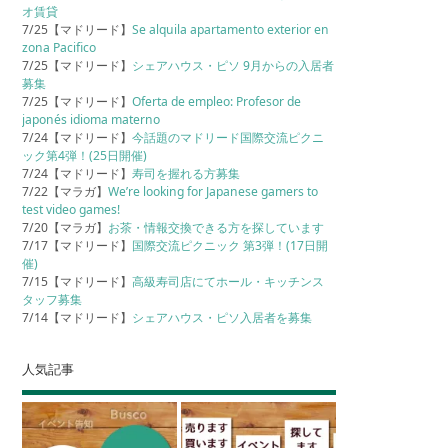
オ賃貸
7/25【マドリード】
Se alquila apartamento exterior en
zona Pacifico
7/25【マドリード】
シェアハウス・ピソ 9月からの入居者
募集
7/25【マドリード】
Oferta de empleo: Profesor de
japonés idioma materno
7/24【マドリード】
今話題のマドリード国際交流ピクニ
ック第4弾！(25日開催)
7/24【マドリード】
寿司を握れる方募集
7/22【マラガ】
We’re looking for Japanese gamers to
test video games!
7/20【マラガ】
お茶・情報交換できる方を探しています
7/17【マドリード】
国際交流ピクニック 第3弾！(17日開
催)
7/15【マドリード】
高級寿司店にてホール・キッチンス
タッフ募集
7/14【マドリード】
シェアハウス・ピソ入居者を募集
人気記事