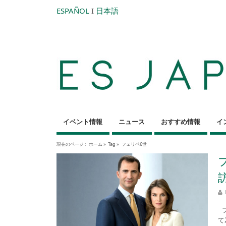
ESPAÑOL
I
日本語
イベント情報
ニュース
おすすめ情報
イ
現在のページ :
ホーム
»
Tag »
フェリペ6世
フ
て