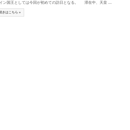
イン国王としては今回が初めての訪日となる。 滞在中、天皇 ...
続きはこちら »