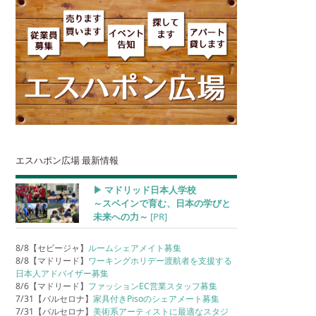
エスハポン広場 最新情報
▶︎ マドリッド日本人学校
～スペインで育む、日本の学びと
未来への力～
[PR]
8/8【セビージャ】
ルームシェアメイト募集
8/8【マドリード】
ワーキングホリデー渡航者を支援する
日本人アドバイザー募集
8/6【マドリード】
ファッションEC営業スタッフ募集
7/31【バルセロナ】
家具付きPisoのシェアメート募集
7/31【バルセロナ】
美術系アーティストに最適なスタジ