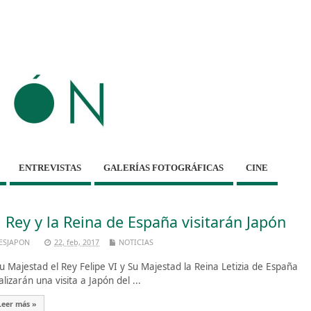
ENTREVISTAS
GALERÍAS FOTOGRÁFICAS
CINE
l Rey y la Reina de España visitarán Japón
ESJAPON
22, feb, 2017
NOTICIAS
 Majestad el Rey Felipe VI y Su Majestad la Reina Letizia de España
alizarán una visita a Japón del ...
Leer más »