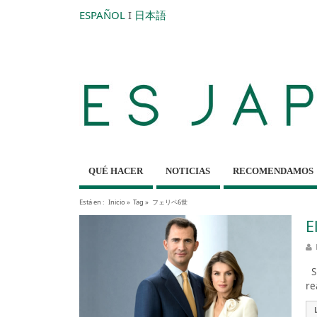
ESPAÑOL
I
日本語
QUÉ HACER
NOTICIAS
RECOMENDAMOS
Está en :
Inicio
»
Tag »
フェリペ6世
E
Su
re