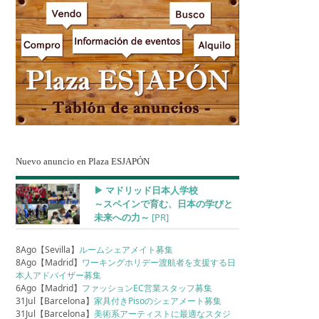
Nuevo anuncio en Plaza ESJAPÓN
▶︎ マドリッド日本人学校
～スペインで育む、日本の学びと
未来への力～
[PR]
8Ago【Sevilla】
ルームシェアメイト募集
8Ago【Madrid】
ワーキングホリデー渡航者を支援する日
本人アドバイザー募集
6Ago【Madrid】
ファッションEC営業スタッフ募集
31Jul【Barcelona】
家具付きPisoのシェアメート募集
31Jul【Barcelona】
美術系アーティストに最適なスタジ