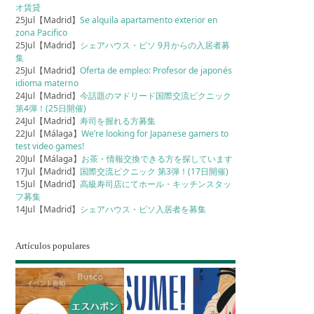
オ賃貸
25Jul【Madrid】
Se alquila apartamento exterior en
zona Pacifico
25Jul【Madrid】
シェアハウス・ピソ 9月からの入居者募
集
25Jul【Madrid】
Oferta de empleo: Profesor de japonés
idioma materno
24Jul【Madrid】
今話題のマドリード国際交流ピクニック
第4弾！(25日開催)
24Jul【Madrid】
寿司を握れる方募集
22Jul【Málaga】
We’re looking for Japanese gamers to
test video games!
20Jul【Málaga】
お茶・情報交換できる方を探しています
17Jul【Madrid】
国際交流ピクニック 第3弾！(17日開催)
15Jul【Madrid】
高級寿司店にてホール・キッチンスタッ
フ募集
14Jul【Madrid】
シェアハウス・ピソ入居者を募集
Artículos populares