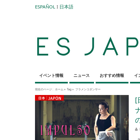
ESPAÑOL
I
日本語
イベント情報
ニュース
おすすめ情報
イ
現在のページ :
ホーム
»
Tag »
フラメンコダンサー