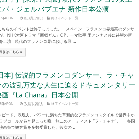
エバ・ジェルバブエナ 新作日本公演
ESJAPON
8, 3月, 2019
終了イベント一覧
ちらのイベントは終了しました。 スペイン・フラメンコ界最高のダンサ
が、NHK大河ドラマ「西郷どん」OPテーマ歌手 里アンナと共に待望の新
を上演 現代のフラメンコ界における最 ...
続きはこちら »
[日本] 伝説的フラメンコダンサー、ラ・チャ
ナの波乱万丈な人生に迫るドキュメンタリー
映画『La Chana』日本公開
ESJAPON
7, 8月, 2018
終了イベント一覧
ピード、表現力、パワーに満ちた革新的なフラメンコスタイルで世界中か
ラブコールが巻き起こった唯一無二のアーティスト “ラ・チャナ”。 各国
映画祭で観客賞を多数受賞した、彼女の ...
続きはこちら »