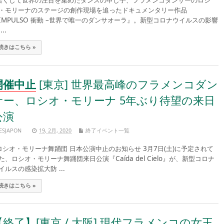
くして世界の注目を集めたダンスの申し子、フラメンコダンサーのロシ
・モリーナのステージの創作現場を追ったドキュメンタリー作品
IMPULSO 衝動 –世界で唯一のダンサオーラ』。新型コロナウイルスの影響
...
続きはこちら »
開催中止
[東京] 世界最高峰のフラメンコダン
サー、ロシオ・モリーナ 5年ぶり待望の来日
公演
ESJAPON
19, 2月, 2020
終了イベント一覧
シオ・モリーナ舞踊団 日本公演中止のお知らせ 3月7日(土)に予定されて
た、ロシオ・モリーナ舞踊団来日公演『Caída del Cielo』が、新型コロナ
イルスの感染拡大防 ...
続きはこちら »
【終了】[東京 / 大阪] 現代フラメンコの女王