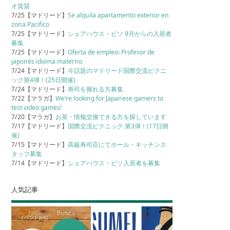
オ賃貸
7/25【マドリード】
Se alquila apartamento exterior en
zona Pacifico
7/25【マドリード】
シェアハウス・ピソ 9月からの入居者
募集
7/25【マドリード】
Oferta de empleo: Profesor de
japonés idioma materno
7/24【マドリード】
今話題のマドリード国際交流ピクニ
ック第4弾！(25日開催)
7/24【マドリード】
寿司を握れる方募集
7/22【マラガ】
We’re looking for Japanese gamers to
test video games!
7/20【マラガ】
お茶・情報交換できる方を探しています
7/17【マドリード】
国際交流ピクニック 第3弾！(17日開
催)
7/15【マドリード】
高級寿司店にてホール・キッチンス
タッフ募集
7/14【マドリード】
シェアハウス・ピソ入居者を募集
人気記事