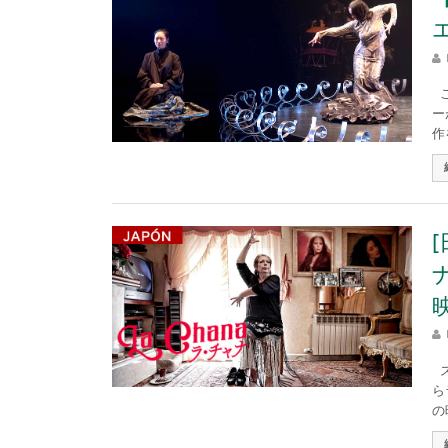
こ
ー
作
ス
ら
の