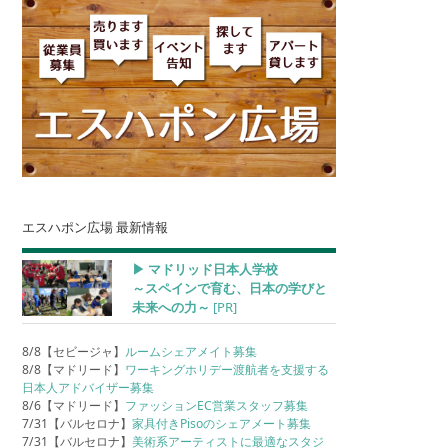
エスハポン広場 最新情報
▶︎ マドリッド日本人学校
～スペインで育む、日本の学びと
未来への力～
[PR]
8/8【セビージャ】
ルームシェアメイト募集
8/8【マドリード】
ワーキングホリデー渡航者を支援する
日本人アドバイザー募集
8/6【マドリード】
ファッションEC営業スタッフ募集
7/31【バルセロナ】
家具付きPisoのシェアメート募集
7/31【バルセロナ】
美術系アーティストに最適なスタジ