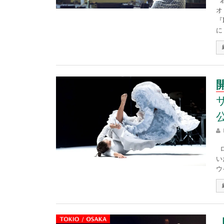
若
オ
『
に 
ロ
い
ウ