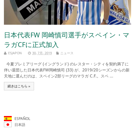
日本代表FW 岡崎慎司選手がスペイン・マ
ラガCFに正式加入
ESJAPON
30, 7月, 2019
ニュース
今夏プレミアリーグ (イングランド) のレスター・シティを契約満了に
伴い退団した日本代表FW岡崎慎司 (33) が、2019/20シーズンからの新
天地に選んだのは、スペイン2部リーグのマラガ C.F.。スペ ...
続きはこちら »
ESPAÑOL
日本語