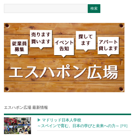
エスハポン広場 最新情報
▶︎ マドリッド日本人学校
～スペインで育む、日本の学びと未来への力～
[PR]