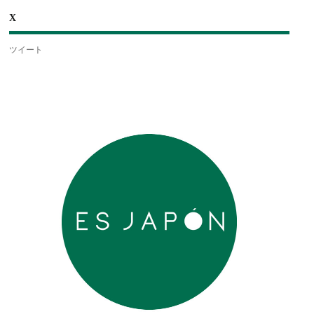
X
ツイート