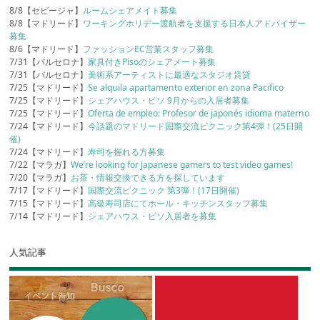
8/8【セビージャ】
ルームシェアメイト募集
8/8【マドリード】
ワーキングホリデー渡航者を支援する日本人アドバイザー
募集
8/6【マドリード】
ファッションEC営業スタッフ募集
7/31【バルセロナ】
家具付きPisoのシェアメート募集
7/31【バルセロナ】
美術系アーティストに最適なスタジオ賃貸
7/25【マドリード】
Se alquila apartamento exterior en zona Pacifico
7/25【マドリード】
シェアハウス・ピソ 9月からの入居者募集
7/25【マドリード】
Oferta de empleo: Profesor de japonés idioma materno
7/24【マドリード】
今話題のマドリード国際交流ピクニック第4弾！(25日開
催)
7/24【マドリード】
寿司を握れる方募集
7/22【マラガ】
We’re looking for Japanese gamers to test video games!
7/20【マラガ】
お茶・情報交換できる方を探しています
7/17【マドリード】
国際交流ピクニック 第3弾！(17日開催)
7/15【マドリード】
高級寿司店にてホール・キッチンスタッフ募集
7/14【マドリード】
シェアハウス・ピソ入居者を募集
人気記事