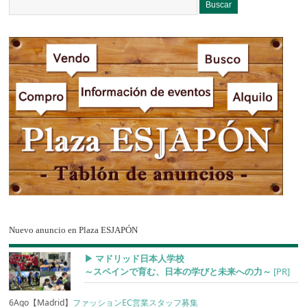
Nuevo anuncio en Plaza ESJAPÓN
▶︎ マドリッド日本人学校
～スペインで育む、日本の学びと未来への力～
[PR]
6Ago【Madrid】
ファッションEC営業スタッフ募集