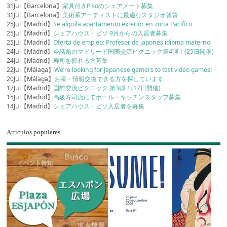
31Jul【Barcelona】
家具付きPisoのシェアメート募集
31Jul【Barcelona】
美術系アーティストに最適なスタジオ賃貸
25Jul【Madrid】
Se alquila apartamento exterior en zona Pacifico
25Jul【Madrid】
シェアハウス・ピソ 9月からの入居者募集
25Jul【Madrid】
Oferta de empleo: Profesor de japonés idioma materno
24Jul【Madrid】
今話題のマドリード国際交流ピクニック第4弾！(25日開催)
24Jul【Madrid】
寿司を握れる方募集
22Jul【Málaga】
We’re looking for Japanese gamers to test video games!
20Jul【Málaga】
お茶・情報交換できる方を探しています
17Jul【Madrid】
国際交流ピクニック 第3弾！(17日開催)
15Jul【Madrid】
高級寿司店にてホール・キッチンスタッフ募集
14Jul【Madrid】
シェアハウス・ピソ入居者を募集
Artículos populares