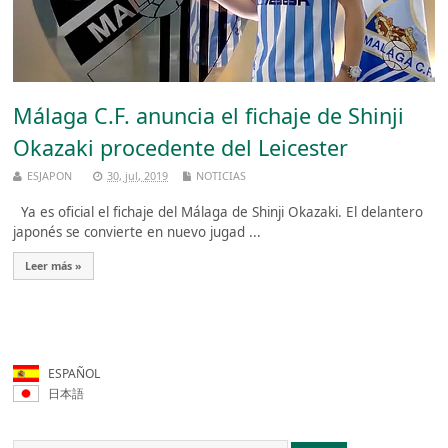
Málaga C.F. anuncia el fichaje de Shinji
Okazaki procedente del Leicester
ESJAPON
30, jul, 2019
NOTICIAS
Ya es oficial el fichaje del Málaga de Shinji Okazaki. El delantero
japonés se convierte en nuevo jugad ...
Leer más »
ESPAÑOL
日本語