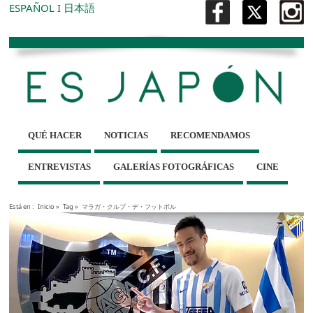
ESPAÑOL
I
日本語
QUÉ HACER
NOTICIAS
RECOMENDAMOS
ENTREVISTAS
GALERÍAS FOTOGRÁFICAS
CINE
Está en :
Inicio
»
Tag »
マラガ・クルブ・デ・フットボル