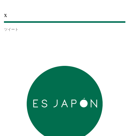
X
ツイート