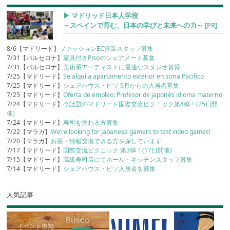
▶︎ マドリッド日本人学校
～スペインで育む、日本の学びと未来への力～
[PR]
8/6【マドリード】
ファッションEC営業スタッフ募集
7/31【バルセロナ】
家具付きPisoのシェアメート募集
7/31【バルセロナ】
美術系アーティストに最適なスタジオ賃貸
7/25【マドリード】
Se alquila apartamento exterior en zona Pacifico
7/25【マドリード】
シェアハウス・ピソ 9月からの入居者募集
7/25【マドリード】
Oferta de empleo: Profesor de japonés idioma materno
7/24【マドリード】
今話題のマドリード国際交流ピクニック第4弾！(25日開
催)
7/24【マドリード】
寿司を握れる方募集
7/22【マラガ】
We’re looking for Japanese gamers to test video games!
7/20【マラガ】
お茶・情報交換できる方を探しています
7/17【マドリード】
国際交流ピクニック 第3弾！(17日開催)
7/15【マドリード】
高級寿司店にてホール・キッチンスタッフ募集
7/14【マドリード】
シェアハウス・ピソ入居者を募集
人気記事