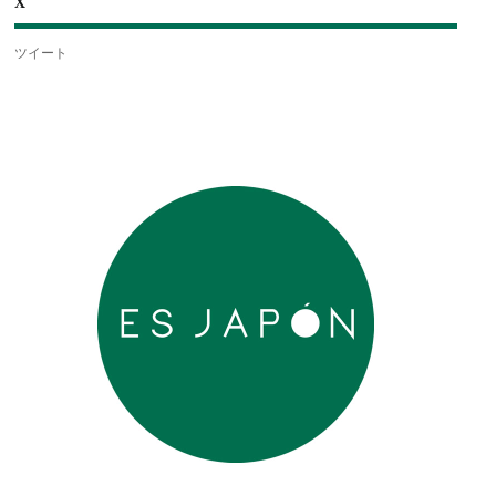
X
ツイート