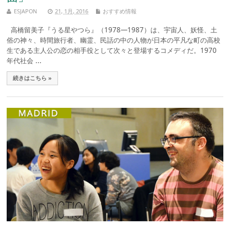
ESJAPON
21, 1月, 2016
おすすめ情報
高橋留美子『うる星やつら』（1978—1987）は、宇宙人、妖怪、土
俗の神々、時間旅行者、幽霊、民話の中の人物が日本の平凡な町の高校
生である主人公の恋の相手役として次々と登場するコメディだ。1970
年代社会 ...
続きはこちら »