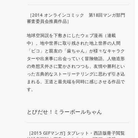
［2014 オンラインコミック 第18回マンガ部門
審査委員会推薦作品］
地球空洞説を下敷きにしたウェブ漫画（連載
中）。地中世界に取り残された地上世界の人間
「ビコ」と親友の「歯ちゃん」が様々なキャラク
ターや出来事に出会っていく冒険物語。人物造形
の奇想天外さに驚かされつつも、友情や勝利とい
った古典的なストーリーテリングに思わず引き込
まれる、王道と最先端を同時に感じさせる作品で
す。
とびだせ！ミラーボールちゃん
［2015 GIFマンガ] タブレット・西語版冊子閲覧