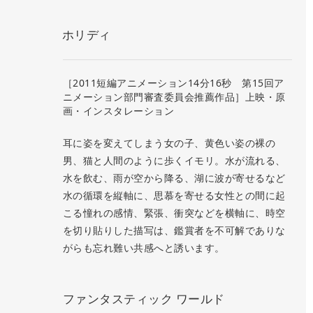
ホリディ
［2011短編アニメーション14分16秒 第15回ア
ニメーション部門審査委員会推薦作品］上映・原
画・インスタレーション
耳に姿を変えてしまう女の子、黄色い姿の裸の
男、猫と人間のように歩くイモリ。水が流れる、
水を飲む、雨が空から降る、湖に波が寄せるなど
水の循環を縦軸に、思慕を寄せる女性との間に起
こる憧れの感情、緊張、衝突などを横軸に、時空
を切り貼りした描写は、鑑賞者を不可解でありな
がらも忘れ難い共感へと誘います。
ファンタスティック ワールド