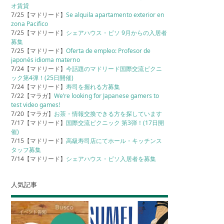
オ賃貸
7/25【マドリード】
Se alquila apartamento exterior en
zona Pacifico
7/25【マドリード】
シェアハウス・ピソ 9月からの入居者
募集
7/25【マドリード】
Oferta de empleo: Profesor de
japonés idioma materno
7/24【マドリード】
今話題のマドリード国際交流ピクニ
ック第4弾！(25日開催)
7/24【マドリード】
寿司を握れる方募集
7/22【マラガ】
We’re looking for Japanese gamers to
test video games!
7/20【マラガ】
お茶・情報交換できる方を探しています
7/17【マドリード】
国際交流ピクニック 第3弾！(17日開
催)
7/15【マドリード】
高級寿司店にてホール・キッチンス
タッフ募集
7/14【マドリード】
シェアハウス・ピソ入居者を募集
人気記事