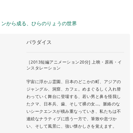
ョンから成る、ひらのりょうの世界
パラダイス
［2013短編アニメーション20分] 上映・原画・イ
ンスタレーション
宇宙に浮かぶ霊園、日本のどこかの町、アジアの
ジャングル、洞窟、カフェ。めまぐるしく入れ替
わっていく舞台に登場する、若い男と鼻を怪我し
たクマ、日本兵、歯、そして裸の女…。脈絡のな
いシークエンスが積み重なっていき、私たちは不
連続なナラティブに惑う一方で、筆致や息づか
い、そして風景に、強い懐かしさを覚えます。