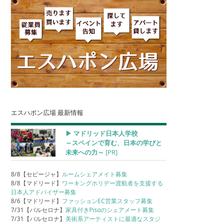
エスハポン広場 最新情報
▶︎ マドリッド日本人学校
～スペインで育む、日本の学びと
未来への力～
[PR]
8/8【セビージャ】
ルームシェアメイト募集
8/8【マドリード】
ワーキングホリデー渡航者を支援する
日本人アドバイザー募集
8/6【マドリード】
ファッションEC営業スタッフ募集
7/31【バルセロナ】
家具付きPisoのシェアメート募集
7/31【バルセロナ】
美術系アーティストに最適なスタジ