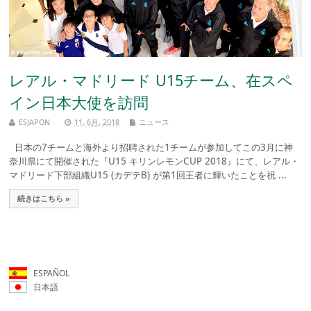
レアル・マドリード U15チーム、在スペ
イン日本大使を訪問
ESJAPON
11, 6月, 2018
ニュース
日本の7チームと海外より招聘された1チームが参加してこの3月に神
奈川県にて開催された『U15 キリンレモンCUP 2018』にて、レアル・
マドリード下部組織U15 (カデテB) が第1回王者に輝いたことを祝 ...
続きはこちら »
ESPAÑOL
日本語