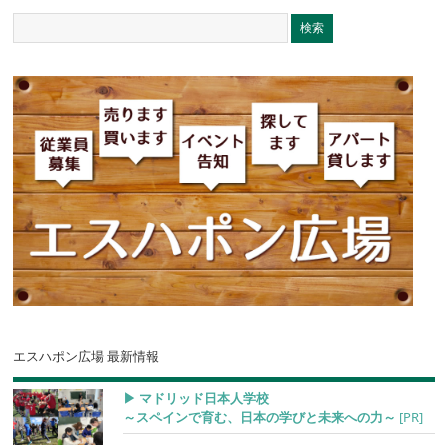
エスハポン広場 最新情報
▶︎ マドリッド日本人学校
～スペインで育む、日本の学びと未来への力～
[PR]