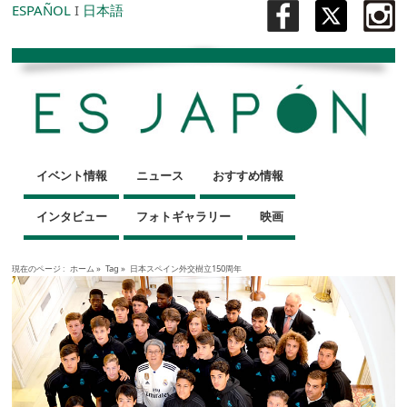
ESPAÑOL
I
日本語
イベント情報
ニュース
おすすめ情報
インタビュー
フォトギャラリー
映画
現在のページ :
ホーム
»
Tag »
日本スペイン外交樹立150周年