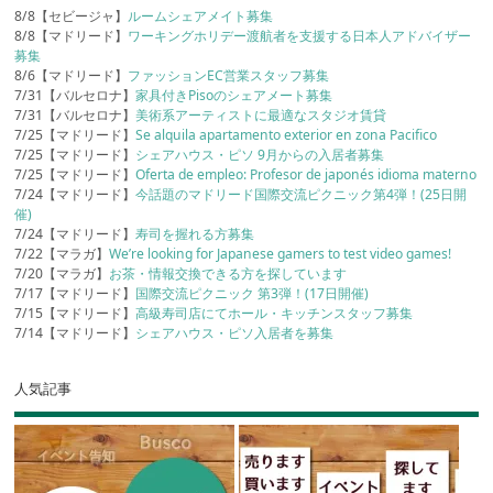
8/8【セビージャ】
ルームシェアメイト募集
8/8【マドリード】
ワーキングホリデー渡航者を支援する日本人アドバイザー
募集
8/6【マドリード】
ファッションEC営業スタッフ募集
7/31【バルセロナ】
家具付きPisoのシェアメート募集
7/31【バルセロナ】
美術系アーティストに最適なスタジオ賃貸
7/25【マドリード】
Se alquila apartamento exterior en zona Pacifico
7/25【マドリード】
シェアハウス・ピソ 9月からの入居者募集
7/25【マドリード】
Oferta de empleo: Profesor de japonés idioma materno
7/24【マドリード】
今話題のマドリード国際交流ピクニック第4弾！(25日開
催)
7/24【マドリード】
寿司を握れる方募集
7/22【マラガ】
We’re looking for Japanese gamers to test video games!
7/20【マラガ】
お茶・情報交換できる方を探しています
7/17【マドリード】
国際交流ピクニック 第3弾！(17日開催)
7/15【マドリード】
高級寿司店にてホール・キッチンスタッフ募集
7/14【マドリード】
シェアハウス・ピソ入居者を募集
人気記事