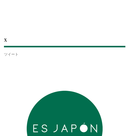
X
ツイート