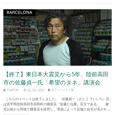
【終了】東日本大震災から5年、陸前高田
市の佐藤貞一氏「希望のタネ」講演会
ESJAPON
22, 3月, 2016
終了イベント一覧
こちらのイベントは終了しました。 佐藤貞一（さとう ていいち）氏
は岩手県陸前高田市高田町の種苗店『佐藤たね屋』店主である。 被
災以前から同地で種苗店を経営し、津波によって店舗と自宅が流され ...