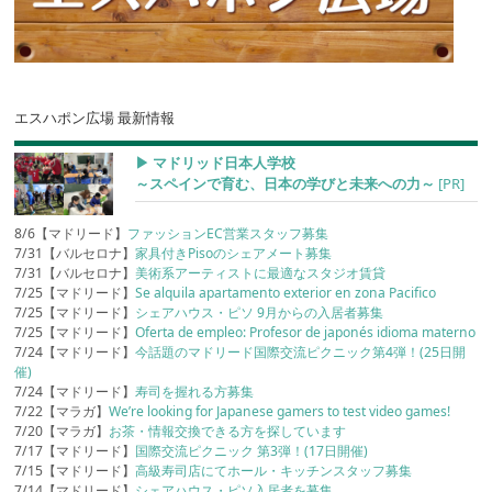
エスハポン広場 最新情報
▶︎ マドリッド日本人学校
～スペインで育む、日本の学びと未来への力～
[PR]
8/6【マドリード】
ファッションEC営業スタッフ募集
7/31【バルセロナ】
家具付きPisoのシェアメート募集
7/31【バルセロナ】
美術系アーティストに最適なスタジオ賃貸
7/25【マドリード】
Se alquila apartamento exterior en zona Pacifico
7/25【マドリード】
シェアハウス・ピソ 9月からの入居者募集
7/25【マドリード】
Oferta de empleo: Profesor de japonés idioma materno
7/24【マドリード】
今話題のマドリード国際交流ピクニック第4弾！(25日開
催)
7/24【マドリード】
寿司を握れる方募集
7/22【マラガ】
We’re looking for Japanese gamers to test video games!
7/20【マラガ】
お茶・情報交換できる方を探しています
7/17【マドリード】
国際交流ピクニック 第3弾！(17日開催)
7/15【マドリード】
高級寿司店にてホール・キッチンスタッフ募集
7/14【マドリード】
シェアハウス・ピソ入居者を募集