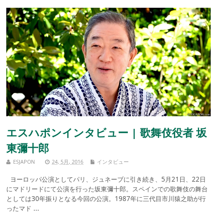
エスハポンインタビュー | 歌舞伎役者 坂
東彌十郎
ESJAPON
24, 5月, 2016
インタビュー
ヨーロッパ公演としてパリ、ジュネーブに引き続き、5月21日、22日
にマドリードにて公演を行った坂東彌十郎。スペインでの歌舞伎の舞台
としては30年振りとなる今回の公演。1987年に三代目市川猿之助が行
ったマド ...