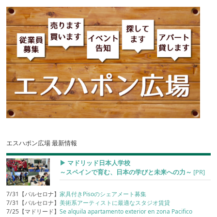
エスハポン広場 最新情報
▶︎ マドリッド日本人学校
～スペインで育む、日本の学びと未来への力～
[PR]
7/31【バルセロナ】
家具付きPisoのシェアメート募集
7/31【バルセロナ】
美術系アーティストに最適なスタジオ賃貸
7/25【マドリード】
Se alquila apartamento exterior en zona Pacifico