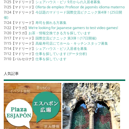
7/25【マドリード】
シェアハウス・ピソ 9月からの入居者募集
7/25【マドリード】
Oferta de empleo: Profesor de japonés idioma materno
7/24【マドリード】
今話題のマドリード国際交流ピクニック第4弾！(25日開
催)
7/24【マドリード】
寿司を握れる方募集
7/22【マラガ】
We’re looking for Japanese gamers to test video games!
7/20【マラガ】
お茶・情報交換できる方を探しています
7/17【マドリード】
国際交流ピクニック 第3弾！(17日開催)
7/15【マドリード】
高級寿司店にてホール・キッチンスタッフ募集
7/14【マドリード】
シェアハウス・ピソ入居者を募集
7/12【マドリード】
仕事を探しています (データ分析)
7/10【バルセロナ】
仕事を探しています
人気記事