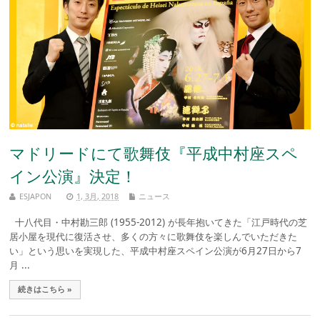
マドリードにて歌舞伎『平成中村座スペ
イン公演』決定！
ESJAPON
1, 3月, 2018
ニュース
十八代目・中村勘三郎 (1955-2012) が長年抱いてきた「江戸時代の芝
居小屋を現代に復活させ、多くの方々に歌舞伎を楽しんでいただきた
い」という思いを実現した、平成中村座スペイン公演が6月27日から7
月 ...
続きはこちら »