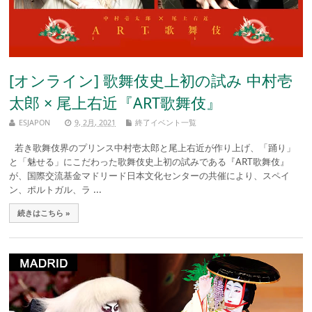
[オンライン] 歌舞伎史上初の試み 中村壱
太郎 × 尾上右近『ART歌舞伎』
ESJAPON
9, 2月, 2021
終了イベント一覧
若き歌舞伎界のプリンス中村壱太郎と尾上右近が作り上げ、「踊り」
と「魅せる」にこだわった歌舞伎史上初の試みである『ART歌舞伎』
が、国際交流基金マドリード日本文化センターの共催により、スペイ
ン、ポルトガル、ラ ...
続きはこちら »