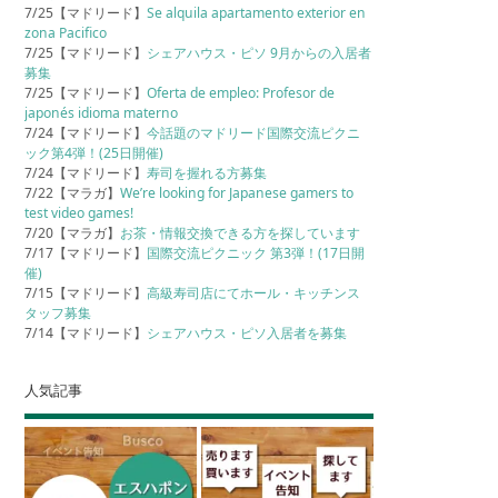
7/25【マドリード】
Se alquila apartamento exterior en
zona Pacifico
7/25【マドリード】
シェアハウス・ピソ 9月からの入居者
募集
7/25【マドリード】
Oferta de empleo: Profesor de
japonés idioma materno
7/24【マドリード】
今話題のマドリード国際交流ピクニ
ック第4弾！(25日開催)
7/24【マドリード】
寿司を握れる方募集
7/22【マラガ】
We’re looking for Japanese gamers to
test video games!
7/20【マラガ】
お茶・情報交換できる方を探しています
7/17【マドリード】
国際交流ピクニック 第3弾！(17日開
催)
7/15【マドリード】
高級寿司店にてホール・キッチンス
タッフ募集
7/14【マドリード】
シェアハウス・ピソ入居者を募集
人気記事