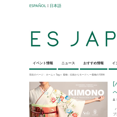
ESPAÑOL
I
日本語
イベント情報
ニュース
おすすめ情報
イ
現在のページ :
ホーム
»
Tag »
着物：伝統からモードへ ー着物の100年
バ
ブ