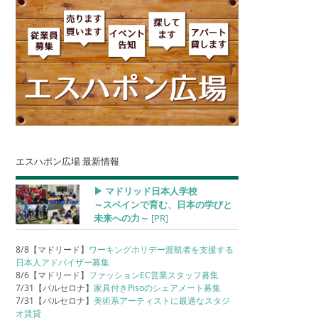
エスハポン広場 最新情報
▶︎ マドリッド日本人学校
～スペインで育む、日本の学びと
未来への力～
[PR]
8/8【マドリード】
ワーキングホリデー渡航者を支援する
日本人アドバイザー募集
8/6【マドリード】
ファッションEC営業スタッフ募集
7/31【バルセロナ】
家具付きPisoのシェアメート募集
7/31【バルセロナ】
美術系アーティストに最適なスタジ
オ賃貸