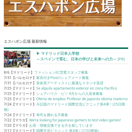
エスハポン広場 最新情報
▶︎ マドリッド日本人学校
～スペインで育む、日本の学びと未来への力～
[PR]
8/6【マドリード】
ファッションEC営業スタッフ募集
7/31【バルセロナ】
家具付きPisoのシェアメート募集
7/31【バルセロナ】
美術系アーティストに最適なスタジオ賃貸
7/25【マドリード】
Se alquila apartamento exterior en zona Pacifico
7/25【マドリード】
シェアハウス・ピソ 9月からの入居者募集
7/25【マドリード】
Oferta de empleo: Profesor de japonés idioma materno
7/24【マドリード】
今話題のマドリード国際交流ピクニック第4弾！(25日開
催)
7/24【マドリード】
寿司を握れる方募集
7/22【マラガ】
We’re looking for Japanese gamers to test video games!
7/20【マラガ】
お茶・情報交換できる方を探しています
7/17【マドリード】
国際交流ピクニック 第3弾！(17日開催)