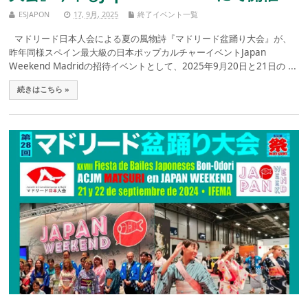
ESJAPON
17, 9月, 2025
終了イベント一覧
マドリード日本人会による夏の風物詩『マドリード盆踊り大会』が、
昨年同様スペイン最大級の日本ポップカルチャーイベントJapan
Weekend Madridの招待イベントとして、2025年9月20日と21日の ...
続きはこちら »