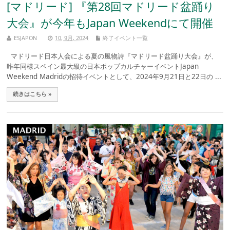
[マドリード] 『第28回マドリード盆踊り
大会』が今年もJapan Weekendにて開催
ESJAPON
10, 9月, 2024
終了イベント一覧
マドリード日本人会による夏の風物詩『マドリード盆踊り大会』が、
昨年同様スペイン最大級の日本ポップカルチャーイベントJapan
Weekend Madridの招待イベントとして、2024年9月21日と22日の ...
続きはこちら »