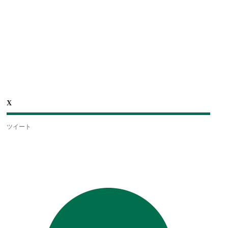
X
ツイート