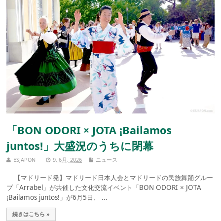
「BON ODORI × JOTA ¡Bailamos
juntos!」大盛況のうちに閉幕
ESJAPON
9, 6月, 2026
ニュース
【マドリード発】マドリード日本人会とマドリードの民族舞踊グルー
プ「Arrabel」が共催した文化交流イベント「BON ODORI × JOTA
¡Bailamos juntos!」が6月5日、 ...
続きはこちら »