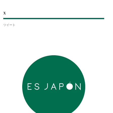
X
ツイート