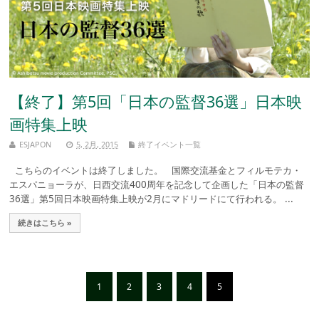
【終了】第5回「日本の監督36選」日本映
画特集上映
ESJAPON
5, 2月, 2015
終了イベント一覧
こちらのイベントは終了しました。 国際交流基金とフィルモテカ・
エスパニョーラが、日西交流400周年を記念して企画した「日本の監督
36選」第5回日本映画特集上映が2月にマドリードにて行われる。 ...
続きはこちら »
1
2
3
4
5