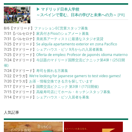
▶︎ マドリッド日本人学校
～スペインで育む、日本の学びと未来への力～
[PR]
8/6【マドリード】
ファッションEC営業スタッフ募集
7/31【バルセロナ】
家具付きPisoのシェアメート募集
7/31【バルセロナ】
美術系アーティストに最適なスタジオ賃貸
7/25【マドリード】
Se alquila apartamento exterior en zona Pacifico
7/25【マドリード】
シェアハウス・ピソ 9月からの入居者募集
7/25【マドリード】
Oferta de empleo: Profesor de japonés idioma materno
7/24【マドリード】
今話題のマドリード国際交流ピクニック第4弾！(25日開
催)
7/24【マドリード】
寿司を握れる方募集
7/22【マラガ】
We’re looking for Japanese gamers to test video games!
7/20【マラガ】
お茶・情報交換できる方を探しています
7/17【マドリード】
国際交流ピクニック 第3弾！(17日開催)
7/15【マドリード】
高級寿司店にてホール・キッチンスタッフ募集
7/14【マドリード】
シェアハウス・ピソ入居者を募集
人気記事