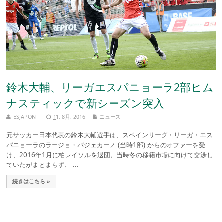
鈴木大輔、リーガエスパニョーラ2部ヒム
ナスティックで新シーズン突入
ESJAPON
11, 8月, 2016
ニュース
元サッカー日本代表の鈴木大輔選手は、スペインリーグ・リーガ・エス
パニョーラのラージョ・バジェカーノ (当時1部) からのオファーを受
け、2016年1月に柏レイソルを退団。当時冬の移籍市場に向けて交渉し
ていたがまとまらず、 ...
続きはこちら »