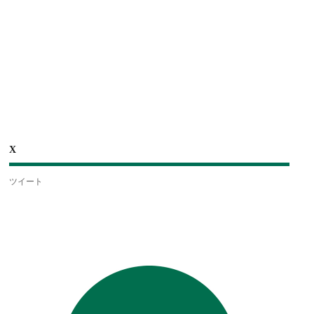
X
ツイート