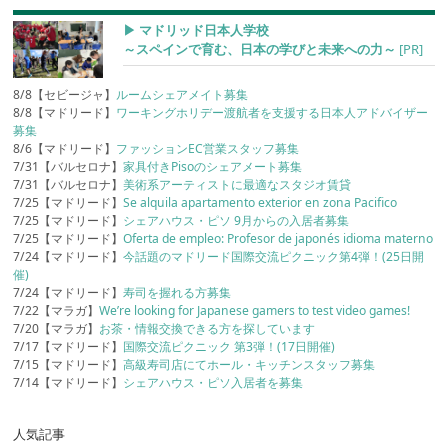
▶︎ マドリッド日本人学校
～スペインで育む、日本の学びと未来への力～
[PR]
8/8【セビージャ】
ルームシェアメイト募集
8/8【マドリード】
ワーキングホリデー渡航者を支援する日本人アドバイザー
募集
8/6【マドリード】
ファッションEC営業スタッフ募集
7/31【バルセロナ】
家具付きPisoのシェアメート募集
7/31【バルセロナ】
美術系アーティストに最適なスタジオ賃貸
7/25【マドリード】
Se alquila apartamento exterior en zona Pacifico
7/25【マドリード】
シェアハウス・ピソ 9月からの入居者募集
7/25【マドリード】
Oferta de empleo: Profesor de japonés idioma materno
7/24【マドリード】
今話題のマドリード国際交流ピクニック第4弾！(25日開
催)
7/24【マドリード】
寿司を握れる方募集
7/22【マラガ】
We’re looking for Japanese gamers to test video games!
7/20【マラガ】
お茶・情報交換できる方を探しています
7/17【マドリード】
国際交流ピクニック 第3弾！(17日開催)
7/15【マドリード】
高級寿司店にてホール・キッチンスタッフ募集
7/14【マドリード】
シェアハウス・ピソ入居者を募集
人気記事