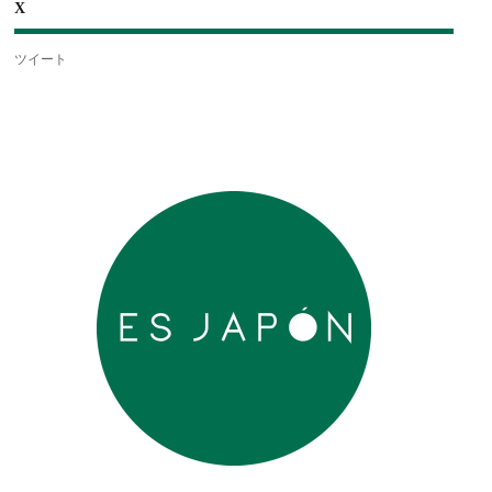
X
ツイート