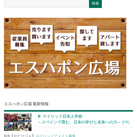
エスハポン広場 最新情報
▶︎ マドリッド日本人学校
～スペインで育む、日本の学びと未来への力～
[PR]
8/8【セビージャ】
ルームシェアメイト募集