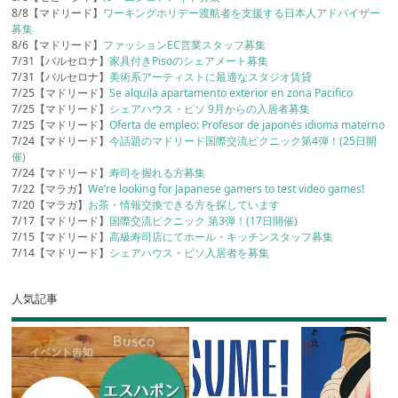
8/8【マドリード】
ワーキングホリデー渡航者を支援する日本人アドバイザー
募集
8/6【マドリード】
ファッションEC営業スタッフ募集
7/31【バルセロナ】
家具付きPisoのシェアメート募集
7/31【バルセロナ】
美術系アーティストに最適なスタジオ賃貸
7/25【マドリード】
Se alquila apartamento exterior en zona Pacifico
7/25【マドリード】
シェアハウス・ピソ 9月からの入居者募集
7/25【マドリード】
Oferta de empleo: Profesor de japonés idioma materno
7/24【マドリード】
今話題のマドリード国際交流ピクニック第4弾！(25日開
催)
7/24【マドリード】
寿司を握れる方募集
7/22【マラガ】
We’re looking for Japanese gamers to test video games!
7/20【マラガ】
お茶・情報交換できる方を探しています
7/17【マドリード】
国際交流ピクニック 第3弾！(17日開催)
7/15【マドリード】
高級寿司店にてホール・キッチンスタッフ募集
7/14【マドリード】
シェアハウス・ピソ入居者を募集
人気記事