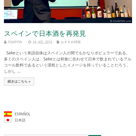
スペインで日本酒を再発見
ESJAPON
14, 4月, 2016
おすすめ情報
Sakeという単語自体はスペイン人の間でもかなりポピュラーである。
多くのスペイン人は、Sakeとは和食に合わせて日本で飲まれているアル
コール飲料であるという漠然としたイメージを持っていることだろう。
しかし ...
続きはこちら »
ESPAÑOL
日本語