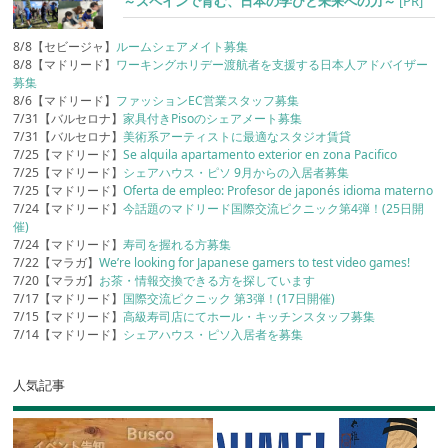
～スペインで育む、日本の学びと未来への力～
[PR]
8/8【セビージャ】
ルームシェアメイト募集
8/8【マドリード】
ワーキングホリデー渡航者を支援する日本人アドバイザー
募集
8/6【マドリード】
ファッションEC営業スタッフ募集
7/31【バルセロナ】
家具付きPisoのシェアメート募集
7/31【バルセロナ】
美術系アーティストに最適なスタジオ賃貸
7/25【マドリード】
Se alquila apartamento exterior en zona Pacifico
7/25【マドリード】
シェアハウス・ピソ 9月からの入居者募集
7/25【マドリード】
Oferta de empleo: Profesor de japonés idioma materno
7/24【マドリード】
今話題のマドリード国際交流ピクニック第4弾！(25日開
催)
7/24【マドリード】
寿司を握れる方募集
7/22【マラガ】
We’re looking for Japanese gamers to test video games!
7/20【マラガ】
お茶・情報交換できる方を探しています
7/17【マドリード】
国際交流ピクニック 第3弾！(17日開催)
7/15【マドリード】
高級寿司店にてホール・キッチンスタッフ募集
7/14【マドリード】
シェアハウス・ピソ入居者を募集
人気記事