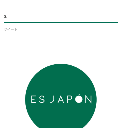
X
ツイート