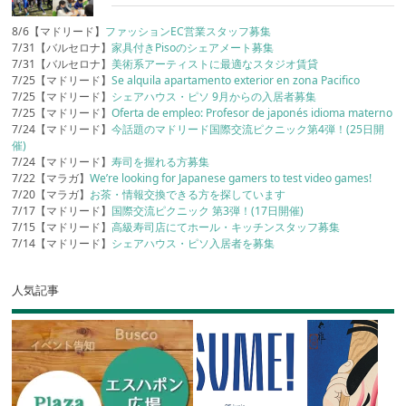
8/6【マドリード】
ファッションEC営業スタッフ募集
7/31【バルセロナ】
家具付きPisoのシェアメート募集
7/31【バルセロナ】
美術系アーティストに最適なスタジオ賃貸
7/25【マドリード】
Se alquila apartamento exterior en zona Pacifico
7/25【マドリード】
シェアハウス・ピソ 9月からの入居者募集
7/25【マドリード】
Oferta de empleo: Profesor de japonés idioma materno
7/24【マドリード】
今話題のマドリード国際交流ピクニック第4弾！(25日開
催)
7/24【マドリード】
寿司を握れる方募集
7/22【マラガ】
We’re looking for Japanese gamers to test video games!
7/20【マラガ】
お茶・情報交換できる方を探しています
7/17【マドリード】
国際交流ピクニック 第3弾！(17日開催)
7/15【マドリード】
高級寿司店にてホール・キッチンスタッフ募集
7/14【マドリード】
シェアハウス・ピソ入居者を募集
人気記事