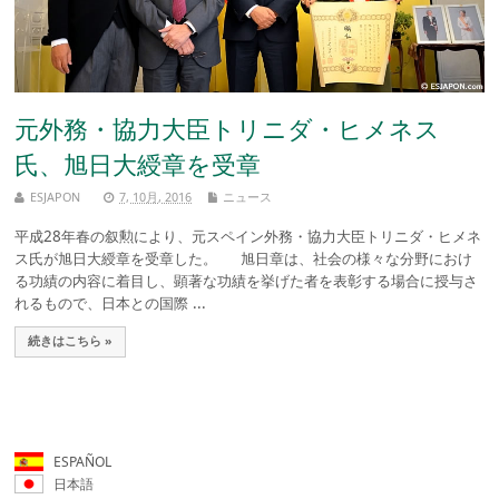
元外務・協力大臣トリニダ・ヒメネス
氏、旭日大綬章を受章
ESJAPON
7, 10月, 2016
ニュース
平成28年春の叙勲により、元スペイン外務・協力大臣トリニダ・ヒメネ
ス氏が旭日大綬章を受章した。 旭日章は、社会の様々な分野におけ
る功績の内容に着目し、顕著な功績を挙げた者を表彰する場合に授与さ
れるもので、日本との国際 ...
続きはこちら »
ESPAÑOL
日本語