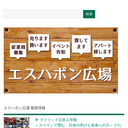
エスハポン広場 最新情報
▶︎ マドリッド日本人学校
～スペインで育む、日本の学びと未来への力～
[PR]