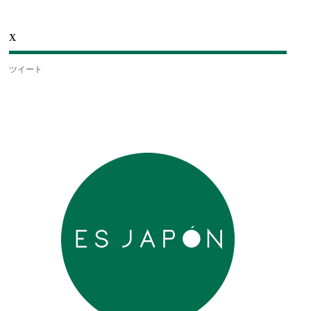
X
ツイート