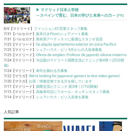
▶︎ マドリッド日本人学校
～スペインで育む、日本の学びと未来への力～
[PR]
8/6【マドリード】
ファッションEC営業スタッフ募集
7/31【バルセロナ】
家具付きPisoのシェアメート募集
7/31【バルセロナ】
美術系アーティストに最適なスタジオ賃貸
7/25【マドリード】
Se alquila apartamento exterior en zona Pacifico
7/25【マドリード】
シェアハウス・ピソ 9月からの入居者募集
7/25【マドリード】
Oferta de empleo: Profesor de japonés idioma materno
7/24【マドリード】
今話題のマドリード国際交流ピクニック第4弾！(25日開
催)
7/24【マドリード】
寿司を握れる方募集
7/22【マラガ】
We’re looking for Japanese gamers to test video games!
7/20【マラガ】
お茶・情報交換できる方を探しています
7/17【マドリード】
国際交流ピクニック 第3弾！(17日開催)
7/15【マドリード】
高級寿司店にてホール・キッチンスタッフ募集
7/14【マドリード】
シェアハウス・ピソ入居者を募集
人気記事