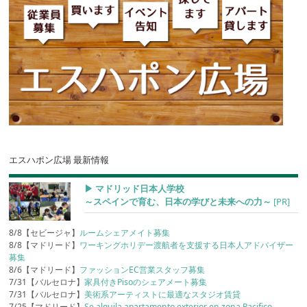
エスハポン広場 最新情報
▶︎ マドリッド日本人学校
～スペインで育む、日本の学びと未来への力～
[PR]
8/8【セビージャ】
ルームシェアメイト募集
8/8【マドリード】
ワーキングホリデー渡航者を支援する日本人アドバイザー
募集
8/6【マドリード】
ファッションEC営業スタッフ募集
7/31【バルセロナ】
家具付きPisoのシェアメート募集
7/31【バルセロナ】
美術系アーティストに最適なスタジオ賃貸
7/25【マドリード】
Se alquila apartamento exterior en zona Pacifico