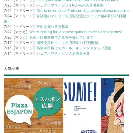
7/25【マドリード】
シェアハウス・ピソ 9月からの入居者募集
7/25【マドリード】
Oferta de empleo: Profesor de japonés idioma materno
7/24【マドリード】
今話題のマドリード国際交流ピクニック第4弾！(25日開
催)
7/24【マドリード】
寿司を握れる方募集
7/22【マラガ】
We’re looking for Japanese gamers to test video games!
7/20【マラガ】
お茶・情報交換できる方を探しています
7/17【マドリード】
国際交流ピクニック 第3弾！(17日開催)
7/15【マドリード】
高級寿司店にてホール・キッチンスタッフ募集
7/14【マドリード】
シェアハウス・ピソ入居者を募集
人気記事