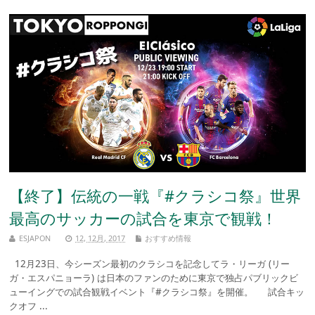
【終了】伝統の一戦『#クラシコ祭』世界
最高のサッカーの試合を東京で観戦！
ESJAPON
12, 12月, 2017
おすすめ情報
12月23日、今シーズン最初のクラシコを記念してラ・リーガ (リー
ガ・エスパニョーラ) は日本のファンのために東京で独占パブリックビ
ューイングでの試合観戦イベント『#クラシコ祭』を開催。 試合キッ
クオフ ...