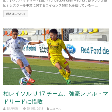
団、レアル・マドリード財団（Fundación Real Madrid：以下レアル財
団）とスクール事業に関するライセンス契約を締結している一 ...
続きはこちら »
柏レイソル U-17 チーム、強豪レアル・マ
ドリードに惜敗
ESJAPON
25, 5月, 2015
ニュース