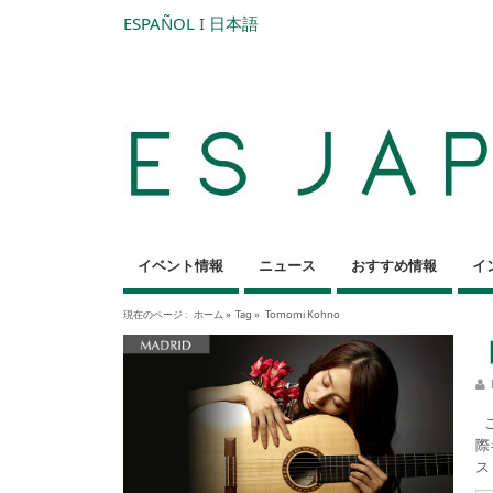
ESPAÑOL
I
日本語
イベント情報
ニュース
おすすめ情報
イ
現在のページ :
ホーム
»
Tag »
Tomomi Kohno
こ
際
ス