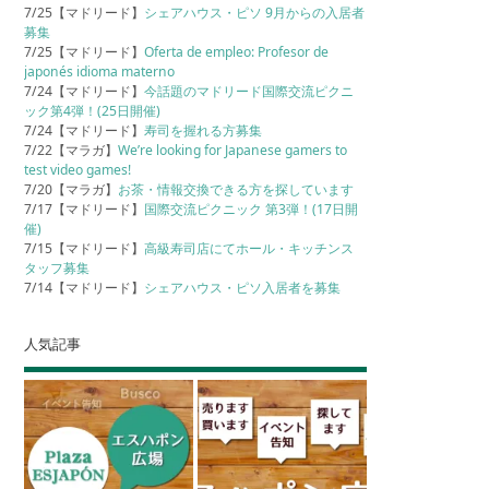
7/25【マドリード】
シェアハウス・ピソ 9月からの入居者
募集
7/25【マドリード】
Oferta de empleo: Profesor de
japonés idioma materno
7/24【マドリード】
今話題のマドリード国際交流ピクニ
ック第4弾！(25日開催)
7/24【マドリード】
寿司を握れる方募集
7/22【マラガ】
We’re looking for Japanese gamers to
test video games!
7/20【マラガ】
お茶・情報交換できる方を探しています
7/17【マドリード】
国際交流ピクニック 第3弾！(17日開
催)
7/15【マドリード】
高級寿司店にてホール・キッチンス
タッフ募集
7/14【マドリード】
シェアハウス・ピソ入居者を募集
人気記事