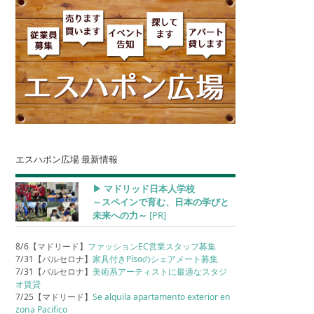
エスハポン広場 最新情報
▶︎ マドリッド日本人学校
～スペインで育む、日本の学びと
未来への力～
[PR]
8/6【マドリード】
ファッションEC営業スタッフ募集
7/31【バルセロナ】
家具付きPisoのシェアメート募集
7/31【バルセロナ】
美術系アーティストに最適なスタジ
オ賃貸
7/25【マドリード】
Se alquila apartamento exterior en
zona Pacifico