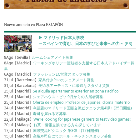
Nuevo anuncio en Plaza ESJAPÓN
▶︎ マドリッド日本人学校
～スペインで育む、日本の学びと未来への力～
[PR]
8Ago【Sevilla】
ルームシェアメイト募集
8Ago【Madrid】
ワーキングホリデー渡航者を支援する日本人アドバイザー募
集
6Ago【Madrid】
ファッションEC営業スタッフ募集
31Jul【Barcelona】
家具付きPisoのシェアメート募集
31Jul【Barcelona】
美術系アーティストに最適なスタジオ賃貸
25Jul【Madrid】
Se alquila apartamento exterior en zona Pacifico
25Jul【Madrid】
シェアハウス・ピソ 9月からの入居者募集
25Jul【Madrid】
Oferta de empleo: Profesor de japonés idioma materno
24Jul【Madrid】
今話題のマドリード国際交流ピクニック第4弾！(25日開催)
24Jul【Madrid】
寿司を握れる方募集
22Jul【Málaga】
We’re looking for Japanese gamers to test video games!
20Jul【Málaga】
お茶・情報交換できる方を探しています
17Jul【Madrid】
国際交流ピクニック 第3弾！(17日開催)
15Jul【Madrid】
高級寿司店にてホール・キッチンスタッフ募集