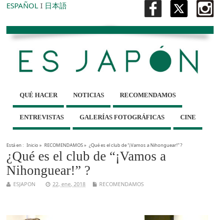
ESPAÑOL
I
日本語
QUÉ HACER
NOTICIAS
RECOMENDAMOS
ENTREVISTAS
GALERÍAS FOTOGRÁFICAS
CINE
Está en :
Inicio
»
RECOMENDAMOS
»
¿Qué es el club de “¡Vamos a Nihonguear!” ?
¿Qué es el club de “¡Vamos a
Nihonguear!” ?
ESJAPON
22, ene, 2018
RECOMENDAMOS