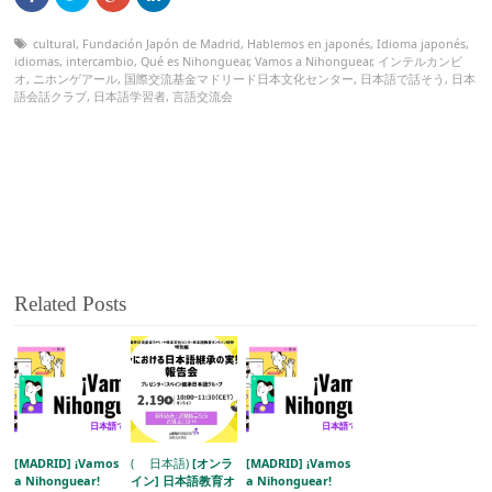
cultural
,
Fundación Japón de Madrid
,
Hablemos en japonés
,
Idioma japonés
,
idiomas
,
intercambio
,
Qué es Nihonguear
,
Vamos a Nihonguear
,
インテルカンビ
オ
,
ニホンゲアール
,
国際交流基金マドリード日本文化センター
,
日本語で話そう
,
日本
語会話クラブ
,
日本語学習者
,
言語交流会
Related Posts
[MADRID] ¡Vamos
( 日本語)
[オンラ
[MADRID] ¡Vamos
a Nihonguear!
イン] 日本語教育オ
a Nihonguear!