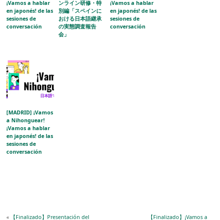
¡Vamos a hablar
ンライン研修・特
¡Vamos a hablar
en japonés! de las
別編「スペインに
en japonés! de las
sesiones de
おける日本語継承
sesiones de
conversación
の実態調査報告
conversación
会」
[MADRID] ¡Vamos
a Nihonguear!
¡Vamos a hablar
en japonés! de las
sesiones de
conversación
«
【Finalizado】Presentación del
【Finalizado】¡Vamos a