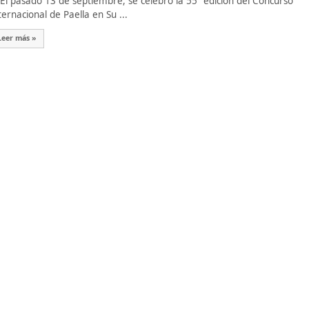
 pasado 13 de septiembre, se celebró la 55ª edición del Concurso
ternacional de Paella en Su ...
Leer más »