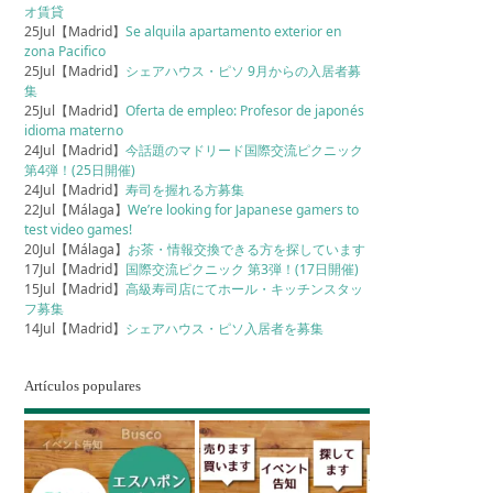
オ賃貸
25Jul【Madrid】
Se alquila apartamento exterior en
zona Pacifico
25Jul【Madrid】
シェアハウス・ピソ 9月からの入居者募
集
25Jul【Madrid】
Oferta de empleo: Profesor de japonés
idioma materno
24Jul【Madrid】
今話題のマドリード国際交流ピクニック
第4弾！(25日開催)
24Jul【Madrid】
寿司を握れる方募集
22Jul【Málaga】
We’re looking for Japanese gamers to
test video games!
20Jul【Málaga】
お茶・情報交換できる方を探しています
17Jul【Madrid】
国際交流ピクニック 第3弾！(17日開催)
15Jul【Madrid】
高級寿司店にてホール・キッチンスタッ
フ募集
14Jul【Madrid】
シェアハウス・ピソ入居者を募集
Artículos populares