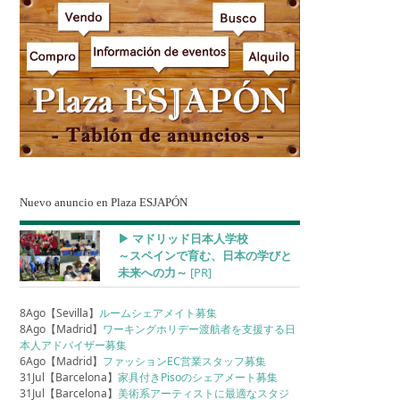
Nuevo anuncio en Plaza ESJAPÓN
▶︎ マドリッド日本人学校
～スペインで育む、日本の学びと
未来への力～
[PR]
8Ago【Sevilla】
ルームシェアメイト募集
8Ago【Madrid】
ワーキングホリデー渡航者を支援する日
本人アドバイザー募集
6Ago【Madrid】
ファッションEC営業スタッフ募集
31Jul【Barcelona】
家具付きPisoのシェアメート募集
31Jul【Barcelona】
美術系アーティストに最適なスタジ