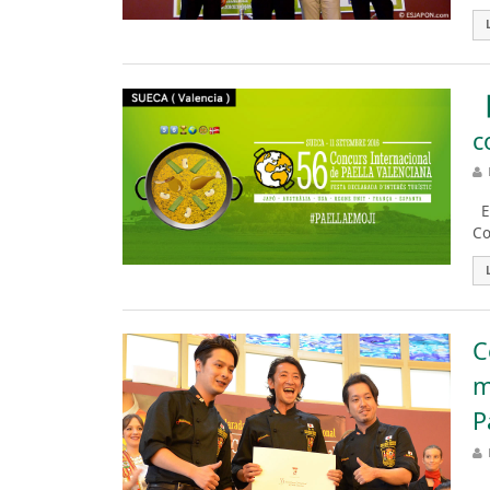
【
c
Es
Co
C
m
P