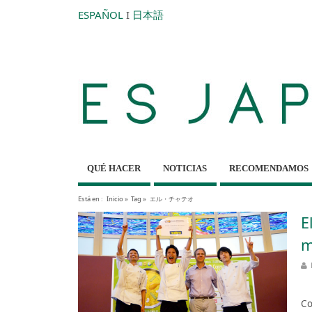
ESPAÑOL
I
日本語
QUÉ HACER
NOTICIAS
RECOMENDAMOS
Está en :
Inicio
»
Tag »
エル・チャテオ
E
m
El
Co