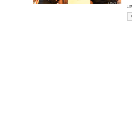
El
In