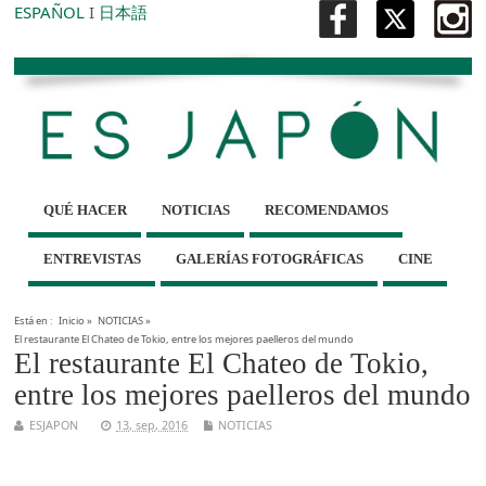
ESPAÑOL
I
日本語
QUÉ HACER
NOTICIAS
RECOMENDAMOS
ENTREVISTAS
GALERÍAS FOTOGRÁFICAS
CINE
Está en :
Inicio
»
NOTICIAS
»
El restaurante El Chateo de Tokio, entre los mejores paelleros del mundo
El restaurante El Chateo de Tokio,
entre los mejores paelleros del mundo
ESJAPON
13, sep, 2016
NOTICIAS