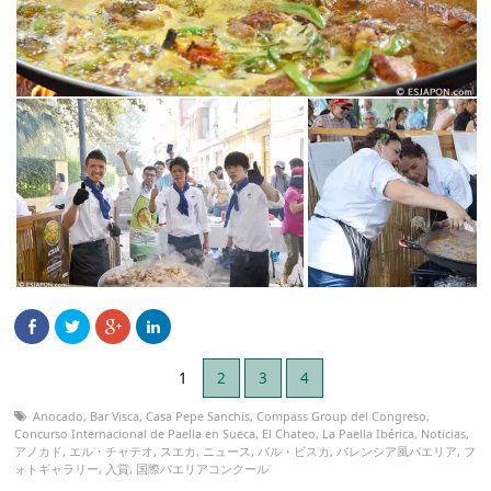
1
2
3
4
Anocado
,
Bar Visca
,
Casa Pepe Sanchis
,
Compass Group del Congreso
,
Concurso Internacional de Paella en Sueca
,
El Chateo
,
La Paella Ibérica
,
Noticias
,
アノカド
,
エル・チャテオ
,
スエカ
,
ニュース
,
バル・ビスカ
,
バレンシア風パエリア
,
フ
ォトギャラリー
,
入賞
,
国際パエリアコンクール