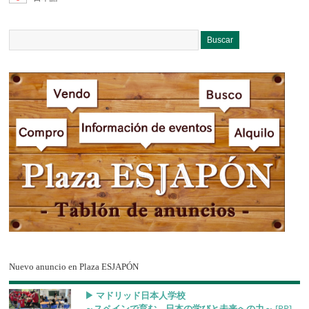
Nuevo anuncio en Plaza ESJAPÓN
▶︎ マドリッド日本人学校
～スペインで育む、日本の学びと未来への力～
[PR]