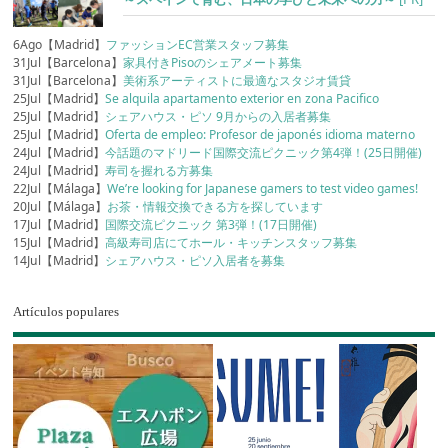
6Ago【Madrid】
ファッションEC営業スタッフ募集
31Jul【Barcelona】
家具付きPisoのシェアメート募集
31Jul【Barcelona】
美術系アーティストに最適なスタジオ賃貸
25Jul【Madrid】
Se alquila apartamento exterior en zona Pacifico
25Jul【Madrid】
シェアハウス・ピソ 9月からの入居者募集
25Jul【Madrid】
Oferta de empleo: Profesor de japonés idioma materno
24Jul【Madrid】
今話題のマドリード国際交流ピクニック第4弾！(25日開催)
24Jul【Madrid】
寿司を握れる方募集
22Jul【Málaga】
We’re looking for Japanese gamers to test video games!
20Jul【Málaga】
お茶・情報交換できる方を探しています
17Jul【Madrid】
国際交流ピクニック 第3弾！(17日開催)
15Jul【Madrid】
高級寿司店にてホール・キッチンスタッフ募集
14Jul【Madrid】
シェアハウス・ピソ入居者を募集
Artículos populares