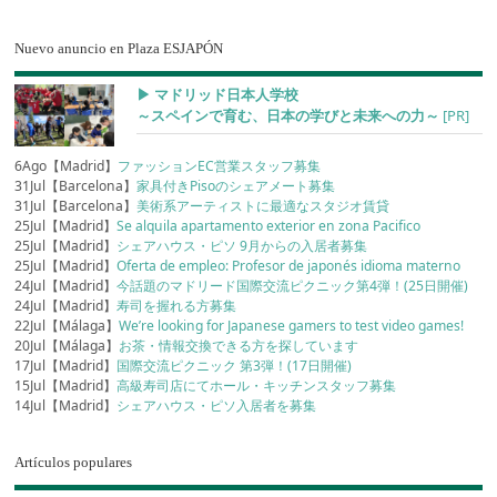
Nuevo anuncio en Plaza ESJAPÓN
▶︎ マドリッド日本人学校
～スペインで育む、日本の学びと未来への力～
[PR]
6Ago【Madrid】
ファッションEC営業スタッフ募集
31Jul【Barcelona】
家具付きPisoのシェアメート募集
31Jul【Barcelona】
美術系アーティストに最適なスタジオ賃貸
25Jul【Madrid】
Se alquila apartamento exterior en zona Pacifico
25Jul【Madrid】
シェアハウス・ピソ 9月からの入居者募集
25Jul【Madrid】
Oferta de empleo: Profesor de japonés idioma materno
24Jul【Madrid】
今話題のマドリード国際交流ピクニック第4弾！(25日開催)
24Jul【Madrid】
寿司を握れる方募集
22Jul【Málaga】
We’re looking for Japanese gamers to test video games!
20Jul【Málaga】
お茶・情報交換できる方を探しています
17Jul【Madrid】
国際交流ピクニック 第3弾！(17日開催)
15Jul【Madrid】
高級寿司店にてホール・キッチンスタッフ募集
14Jul【Madrid】
シェアハウス・ピソ入居者を募集
Artículos populares