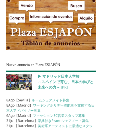
Nuevo anuncio en Plaza ESJAPÓN
▶︎ マドリッド日本人学校
～スペインで育む、日本の学びと
未来への力～
[PR]
8Ago【Sevilla】
ルームシェアメイト募集
8Ago【Madrid】
ワーキングホリデー渡航者を支援する日
本人アドバイザー募集
6Ago【Madrid】
ファッションEC営業スタッフ募集
31Jul【Barcelona】
家具付きPisoのシェアメート募集
31Jul【Barcelona】
美術系アーティストに最適なスタジ