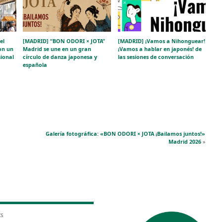
el
[MADRID] “BON ODORI × JOTA”
[MADRID] ¡Vamos a Nihonguear!
on un
Madrid se une en un gran
¡Vamos a hablar en japonés! de
sional
círculo de danza japonesa y
las sesiones de conversación
española
Galería fotográfica: «BON ODORI × JOTA ¡Bailamos juntos!»
Madrid 2026
»
ts