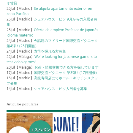
オ賃貸
25Jul【Madrid】
Se alquila apartamento exterior en
zona Pacifico
25Jul【Madrid】
シェアハウス・ピソ 9月からの入居者募
集
25Jul【Madrid】
Oferta de empleo: Profesor de japonés
idioma materno
24Jul【Madrid】
今話題のマドリード国際交流ピクニック
第4弾！(25日開催)
24Jul【Madrid】
寿司を握れる方募集
22Jul【Málaga】
We’re looking for Japanese gamers to
test video games!
20Jul【Málaga】
お茶・情報交換できる方を探しています
17Jul【Madrid】
国際交流ピクニック 第3弾！(17日開催)
15Jul【Madrid】
高級寿司店にてホール・キッチンスタッ
フ募集
14Jul【Madrid】
シェアハウス・ピソ入居者を募集
Artículos populares