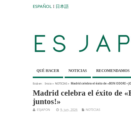
ESPAÑOL
I
日本語
QUÉ HACER
NOTICIAS
RECOMENDAMOS
Está en :
Inicio
»
NOTICIAS
»
Madrid celebra el éxito de «BON ODORI × J
Madrid celebra el éxito d
juntos!»
ESJAPON
9, jun, 2026
NOTICIAS