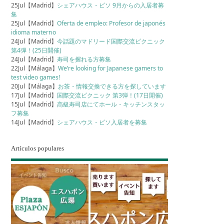
25Jul【Madrid】
シェアハウス・ピソ 9月からの入居者募
集
25Jul【Madrid】
Oferta de empleo: Profesor de japonés
idioma materno
24Jul【Madrid】
今話題のマドリード国際交流ピクニック
第4弾！(25日開催)
24Jul【Madrid】
寿司を握れる方募集
22Jul【Málaga】
We’re looking for Japanese gamers to
test video games!
20Jul【Málaga】
お茶・情報交換できる方を探しています
17Jul【Madrid】
国際交流ピクニック 第3弾！(17日開催)
15Jul【Madrid】
高級寿司店にてホール・キッチンスタッ
フ募集
14Jul【Madrid】
シェアハウス・ピソ入居者を募集
Artículos populares