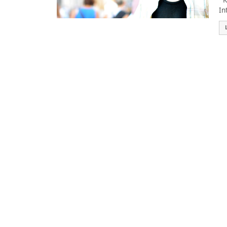
Ke
In