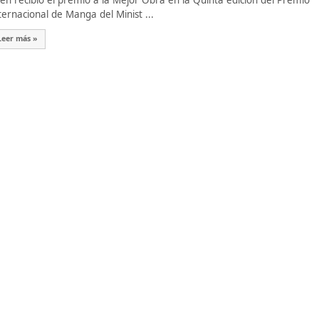
n recibió el premio a la Mejor Obra en la Quinta edición del Premio
ternacional de Manga del Minist ...
Leer más »