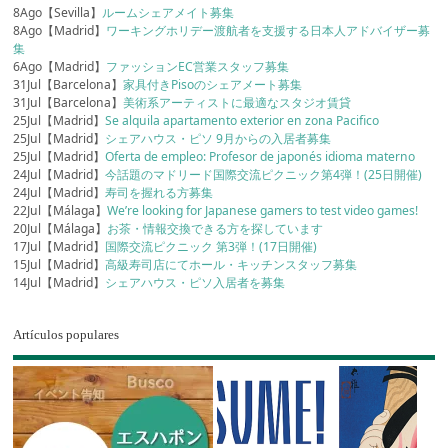
8Ago【Sevilla】
ルームシェアメイト募集
8Ago【Madrid】
ワーキングホリデー渡航者を支援する日本人アドバイザー募
集
6Ago【Madrid】
ファッションEC営業スタッフ募集
31Jul【Barcelona】
家具付きPisoのシェアメート募集
31Jul【Barcelona】
美術系アーティストに最適なスタジオ賃貸
25Jul【Madrid】
Se alquila apartamento exterior en zona Pacifico
25Jul【Madrid】
シェアハウス・ピソ 9月からの入居者募集
25Jul【Madrid】
Oferta de empleo: Profesor de japonés idioma materno
24Jul【Madrid】
今話題のマドリード国際交流ピクニック第4弾！(25日開催)
24Jul【Madrid】
寿司を握れる方募集
22Jul【Málaga】
We’re looking for Japanese gamers to test video games!
20Jul【Málaga】
お茶・情報交換できる方を探しています
17Jul【Madrid】
国際交流ピクニック 第3弾！(17日開催)
15Jul【Madrid】
高級寿司店にてホール・キッチンスタッフ募集
14Jul【Madrid】
シェアハウス・ピソ入居者を募集
Artículos populares