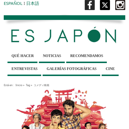
ESPAÑOL
I
日本語
QUÉ HACER
NOTICIAS
RECOMENDAMOS
ENTREVISTAS
GALERÍAS FOTOGRÁFICAS
CINE
Está en :
Inicio
»
Tag »
コメディ映画