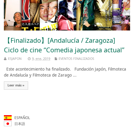
【Finalizado】[Andalucía / Zaragoza]
Ciclo de cine “Comedia japonesa actual”
ESJAPON
9, ene, 2019
EVENTOS FINALIZADOS
Este acontecimiento ha finalizado. Fundación Japón, Filmoteca
de Andalucía y Filmoteca de Zarago ...
Leer más »
ESPAÑOL
日本語