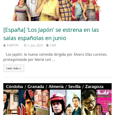
[España] ‘Los Japón’ se estrena en las
salas españolas en junio
ESJAPON
1, jun, 2019
CINE
‘Los Japón’, la nueva comedia dirigida por Álvaro Díaz Lorenzo,
protagonizada por María Leó ...
Leer más »