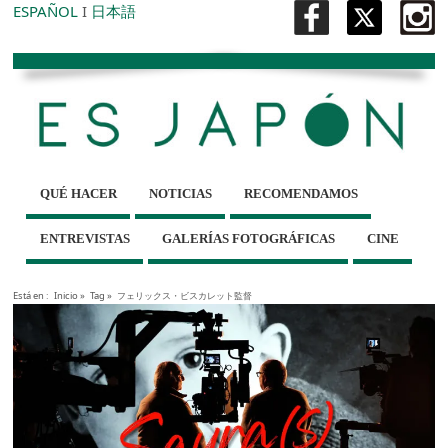
ESPAÑOL
I
日本語
QUÉ HACER
NOTICIAS
RECOMENDAMOS
ENTREVISTAS
GALERÍAS FOTOGRÁFICAS
CINE
Está en :
Inicio
»
Tag »
フェリックス・ビスカレット監督