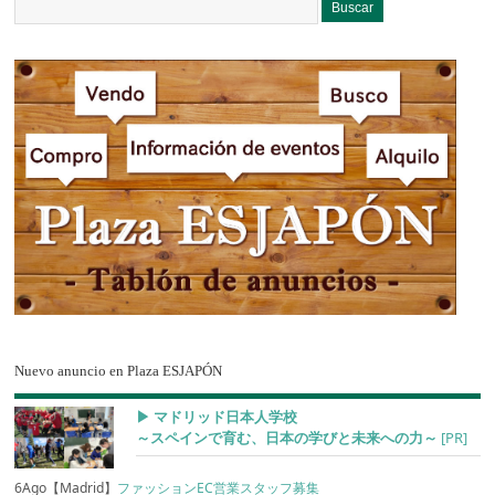
Nuevo anuncio en Plaza ESJAPÓN
▶︎ マドリッド日本人学校
～スペインで育む、日本の学びと未来への力～
[PR]
6Ago【Madrid】
ファッションEC営業スタッフ募集