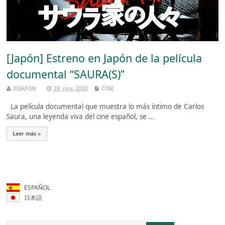
[Japón] Estreno en Japón de la película
documental “SAURA(S)”
ESJAPON
28, nov, 2020
CINE
La película documental que muestra lo más íntimo de Carlos
Saura, una leyenda viva del cine español, se ...
Leer más »
ESPAÑOL
日本語