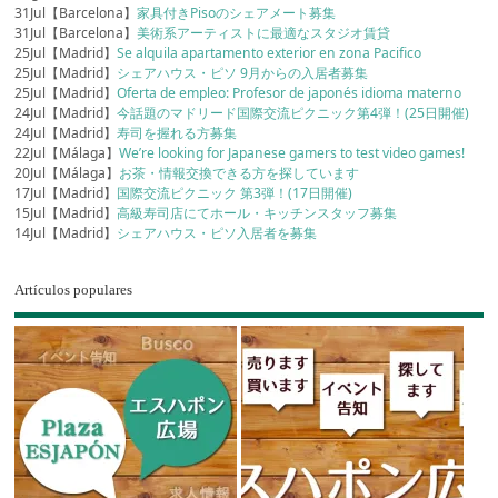
31Jul【Barcelona】
家具付きPisoのシェアメート募集
31Jul【Barcelona】
美術系アーティストに最適なスタジオ賃貸
25Jul【Madrid】
Se alquila apartamento exterior en zona Pacifico
25Jul【Madrid】
シェアハウス・ピソ 9月からの入居者募集
25Jul【Madrid】
Oferta de empleo: Profesor de japonés idioma materno
24Jul【Madrid】
今話題のマドリード国際交流ピクニック第4弾！(25日開催)
24Jul【Madrid】
寿司を握れる方募集
22Jul【Málaga】
We’re looking for Japanese gamers to test video games!
20Jul【Málaga】
お茶・情報交換できる方を探しています
17Jul【Madrid】
国際交流ピクニック 第3弾！(17日開催)
15Jul【Madrid】
高級寿司店にてホール・キッチンスタッフ募集
14Jul【Madrid】
シェアハウス・ピソ入居者を募集
Artículos populares