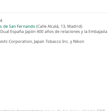
14
es de San Fernando
(Calle Alcalá, 13, Madrid)
 Dual España Japón 400 años de relaciones y la Embajada
shi Corporation, Japan Tobacco Inc. y Nikon
uo Sekiguchi
,
Tsunenaga Hasekura
,
イベント
,
サムライ
,
スペイン
,
マドリード
,
写真展
,