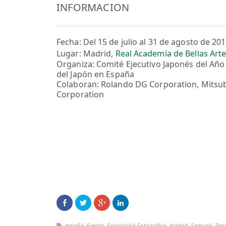
INFORMACION
Fecha: Del 15 de julio al 31 de agosto de 20
Lugar: Madrid,
Real Academia de Bellas Art
Organiza: Comité Ejecutivo Japonés del Año
del Japón en España
Colaboran: Rolando DG Corporation, Mitsubi
Corporation
españa
,
Evento
,
Exposición Fotográfica
,
madrid
,
Samurái
,
Ter