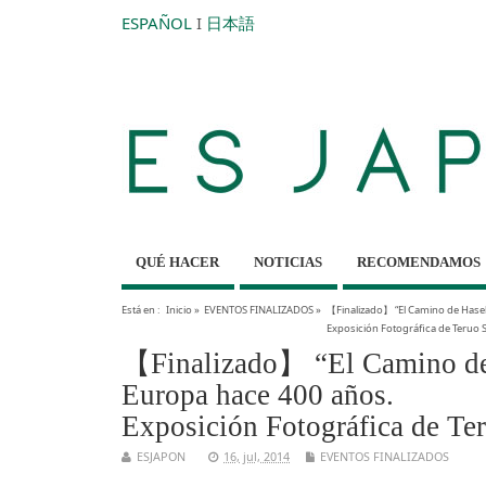
ESPAÑOL
I
日本語
QUÉ HACER
NOTICIAS
RECOMENDAMOS
Está en :
Inicio
»
EVENTOS FINALIZADOS
»
【Finalizado】 “El Camino de Hasek
Exposición Fotográfica de Teruo 
【Finalizado】 “El Camino de 
Europa hace 400 años.
Exposición Fotográfica de Te
ESJAPON
16, jul, 2014
EVENTOS FINALIZADOS