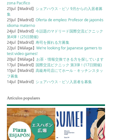
zona Pacifico
25Jul【Madrid】
シェアハウス・ピソ 9月からの入居者募
集
25Jul【Madrid】
Oferta de empleo: Profesor de japonés
idioma materno
24Jul【Madrid】
今話題のマドリード国際交流ピクニック
第4弾！(25日開催)
24Jul【Madrid】
寿司を握れる方募集
22Jul【Málaga】
We’re looking for Japanese gamers to
test video games!
20Jul【Málaga】
お茶・情報交換できる方を探しています
17Jul【Madrid】
国際交流ピクニック 第3弾！(17日開催)
15Jul【Madrid】
高級寿司店にてホール・キッチンスタッ
フ募集
14Jul【Madrid】
シェアハウス・ピソ入居者を募集
Artículos populares