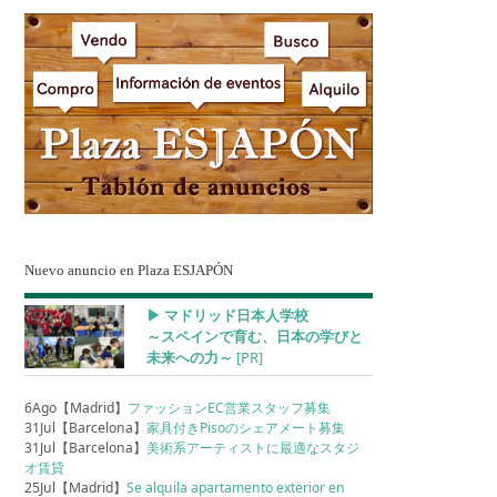
Nuevo anuncio en Plaza ESJAPÓN
▶︎ マドリッド日本人学校
～スペインで育む、日本の学びと
未来への力～
[PR]
6Ago【Madrid】
ファッションEC営業スタッフ募集
31Jul【Barcelona】
家具付きPisoのシェアメート募集
31Jul【Barcelona】
美術系アーティストに最適なスタジ
オ賃貸
25Jul【Madrid】
Se alquila apartamento exterior en