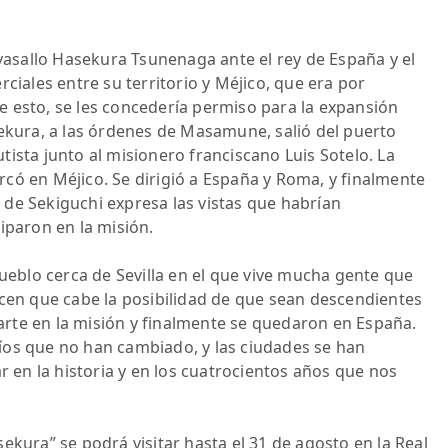
sallo Hasekura Tsunenaga ante el rey de España y el
ciales entre su territorio y Méjico, que era por
 esto, se les concedería permiso para la expansión
sekura, a las órdenes de Masamune, salió del puerto
ista junto al misionero franciscano Luis Sotelo. La
có en Méjico. Se dirigió a España y Roma, y finalmente
de Sekiguchi expresa las vistas que habrían
iparon en la misión.
pueblo cerca de Sevilla en el que vive mucha gente que
icen que cabe la posibilidad de que sean descendientes
rte en la misión y finalmente se quedaron en España.
íos que no han cambiado, y las ciudades se han
en la historia y en los cuatrocientos años que nos
ekura” se podrá visitar hasta el 31 de agosto en la Real