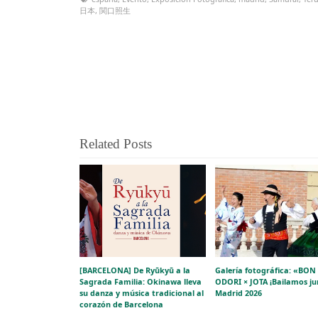
日本
,
関口照生
Related Posts
[BARCELONA] De Ryūkyū a la
Galería fotográfica: «BON
Sagrada Familia: Okinawa lleva
ODORI × JOTA ¡Bailamos ju
su danza y música tradicional al
Madrid 2026
corazón de Barcelona