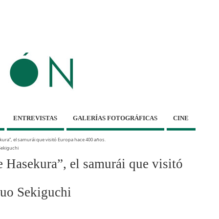
ENTREVISTAS
GALERÍAS FOTOGRÁFICAS
CINE
ura”, el samurái que visitó Europa hace 400 años.
Sekiguchi
Hasekura”, el samurái que visitó
ruo Sekiguchi