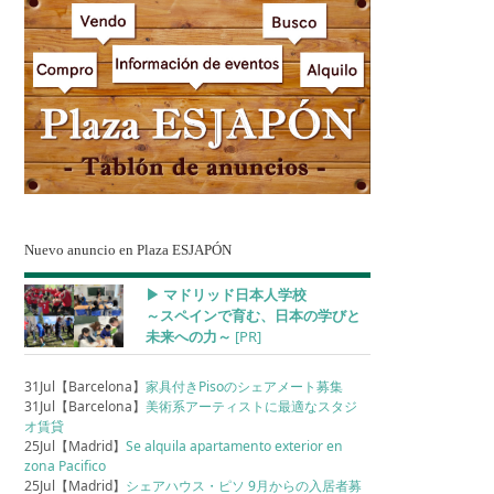
Nuevo anuncio en Plaza ESJAPÓN
▶︎ マドリッド日本人学校
～スペインで育む、日本の学びと
未来への力～
[PR]
31Jul【Barcelona】
家具付きPisoのシェアメート募集
31Jul【Barcelona】
美術系アーティストに最適なスタジ
オ賃貸
25Jul【Madrid】
Se alquila apartamento exterior en
zona Pacifico
25Jul【Madrid】
シェアハウス・ピソ 9月からの入居者募