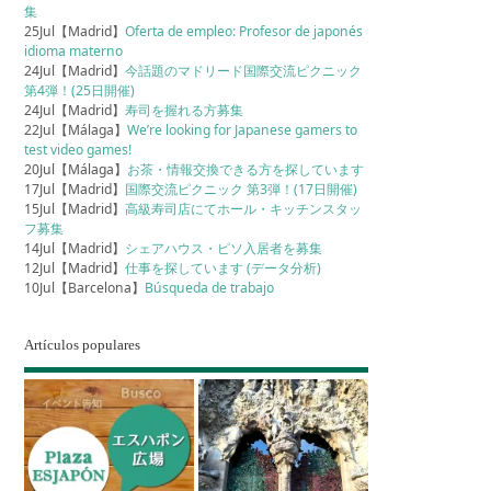
集
25Jul【Madrid】
Oferta de empleo: Profesor de japonés
idioma materno
24Jul【Madrid】
今話題のマドリード国際交流ピクニック
第4弾！(25日開催)
24Jul【Madrid】
寿司を握れる方募集
22Jul【Málaga】
We’re looking for Japanese gamers to
test video games!
20Jul【Málaga】
お茶・情報交換できる方を探しています
17Jul【Madrid】
国際交流ピクニック 第3弾！(17日開催)
15Jul【Madrid】
高級寿司店にてホール・キッチンスタッ
フ募集
14Jul【Madrid】
シェアハウス・ピソ入居者を募集
12Jul【Madrid】
仕事を探しています (データ分析)
10Jul【Barcelona】
Búsqueda de trabajo
Artículos populares