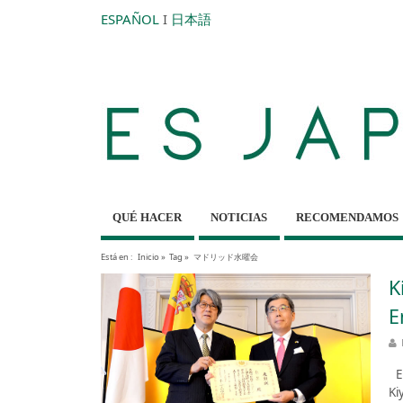
ESPAÑOL
I
日本語
QUÉ HACER
NOTICIAS
RECOMENDAMOS
Está en :
Inicio
»
Tag »
マドリッド水曜会
K
E
El
Ki