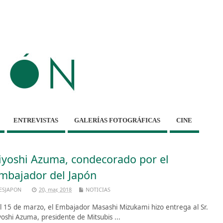
ENTREVISTAS
GALERÍAS FOTOGRÁFICAS
CINE
iyoshi Azuma, condecorado por el
mbajador del Japón
ESJAPON
20, mar, 2018
NOTICIAS
 15 de marzo, el Embajador Masashi Mizukami hizo entrega al Sr.
yoshi Azuma, presidente de Mitsubis ...