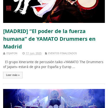
[MADRID] “El poder de la fuerza
humana” de YAMATO Drummers en
Madrid
ESJAPON
17, jun, 2025
EVENTOS FINALIZADOS
El grupo itinerante de percusión taiko «YAMATO The Drummers
of Japan» estará de gira por España y Europ ...
Leer más »