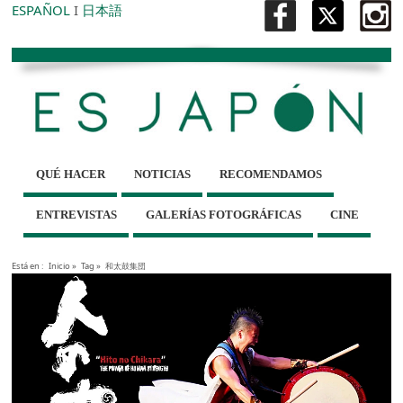
ESPAÑOL
I
日本語
QUÉ HACER
NOTICIAS
RECOMENDAMOS
ENTREVISTAS
GALERÍAS FOTOGRÁFICAS
CINE
Está en :
Inicio
»
Tag »
和太鼓集団