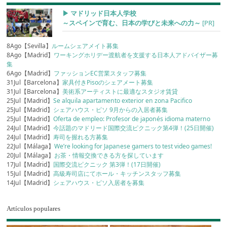
▶︎ マドリッド日本人学校
～スペインで育む、日本の学びと未来への力～
[PR]
8Ago【Sevilla】
ルームシェアメイト募集
8Ago【Madrid】
ワーキングホリデー渡航者を支援する日本人アドバイザー募
集
6Ago【Madrid】
ファッションEC営業スタッフ募集
31Jul【Barcelona】
家具付きPisoのシェアメート募集
31Jul【Barcelona】
美術系アーティストに最適なスタジオ賃貸
25Jul【Madrid】
Se alquila apartamento exterior en zona Pacifico
25Jul【Madrid】
シェアハウス・ピソ 9月からの入居者募集
25Jul【Madrid】
Oferta de empleo: Profesor de japonés idioma materno
24Jul【Madrid】
今話題のマドリード国際交流ピクニック第4弾！(25日開催)
24Jul【Madrid】
寿司を握れる方募集
22Jul【Málaga】
We’re looking for Japanese gamers to test video games!
20Jul【Málaga】
お茶・情報交換できる方を探しています
17Jul【Madrid】
国際交流ピクニック 第3弾！(17日開催)
15Jul【Madrid】
高級寿司店にてホール・キッチンスタッフ募集
14Jul【Madrid】
シェアハウス・ピソ入居者を募集
Artículos populares