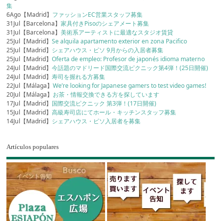
集
6Ago【Madrid】
ファッションEC営業スタッフ募集
31Jul【Barcelona】
家具付きPisoのシェアメート募集
31Jul【Barcelona】
美術系アーティストに最適なスタジオ賃貸
25Jul【Madrid】
Se alquila apartamento exterior en zona Pacifico
25Jul【Madrid】
シェアハウス・ピソ 9月からの入居者募集
25Jul【Madrid】
Oferta de empleo: Profesor de japonés idioma materno
24Jul【Madrid】
今話題のマドリード国際交流ピクニック第4弾！(25日開催)
24Jul【Madrid】
寿司を握れる方募集
22Jul【Málaga】
We’re looking for Japanese gamers to test video games!
20Jul【Málaga】
お茶・情報交換できる方を探しています
17Jul【Madrid】
国際交流ピクニック 第3弾！(17日開催)
15Jul【Madrid】
高級寿司店にてホール・キッチンスタッフ募集
14Jul【Madrid】
シェアハウス・ピソ入居者を募集
Artículos populares