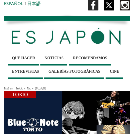
ESPAÑOL
I
日本語
QUÉ HACER
NOTICIAS
RECOMENDAMOS
ENTREVISTAS
GALERÍAS FOTOGRÁFICAS
CINE
Está en :
Inicio
»
Tag »
夢の共演