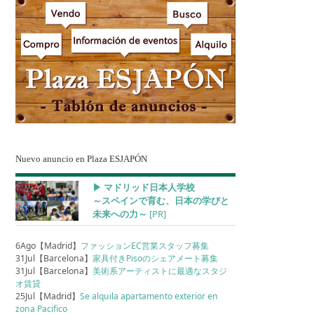
Nuevo anuncio en Plaza ESJAPÓN
▶︎ マドリッド日本人学校
～スペインで育む、日本の学びと
未来への力～
[PR]
6Ago【Madrid】
ファッションEC営業スタッフ募集
31Jul【Barcelona】
家具付きPisoのシェアメート募集
31Jul【Barcelona】
美術系アーティストに最適なスタジ
オ賃貸
25Jul【Madrid】
Se alquila apartamento exterior en
zona Pacifico