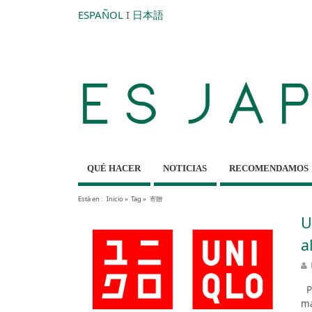
ESPAÑOL
I
日本語
QUÉ HACER
NOTICIAS
RECOMENDAMOS
Está en :
Inicio
»
Tag »
寄贈
U
a
Pa
ma