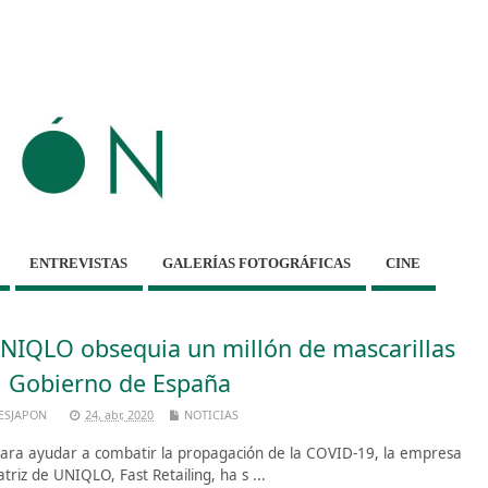
ENTREVISTAS
GALERÍAS FOTOGRÁFICAS
CINE
NIQLO obsequia un millón de mascarillas
l Gobierno de España
ESJAPON
24, abr, 2020
NOTICIAS
ra ayudar a combatir la propagación de la COVID-19, la empresa
triz de UNIQLO, Fast Retailing, ha s ...