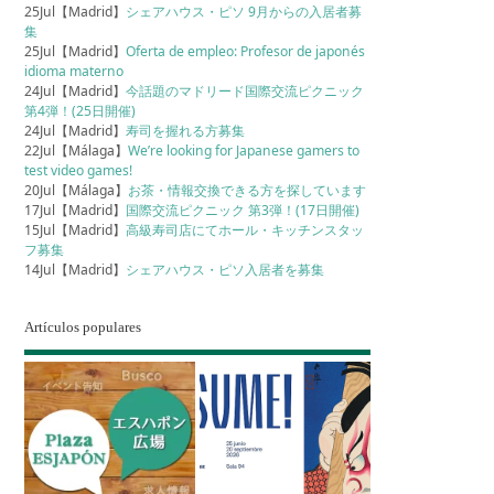
25Jul【Madrid】
シェアハウス・ピソ 9月からの入居者募
集
25Jul【Madrid】
Oferta de empleo: Profesor de japonés
idioma materno
24Jul【Madrid】
今話題のマドリード国際交流ピクニック
第4弾！(25日開催)
24Jul【Madrid】
寿司を握れる方募集
22Jul【Málaga】
We’re looking for Japanese gamers to
test video games!
20Jul【Málaga】
お茶・情報交換できる方を探しています
17Jul【Madrid】
国際交流ピクニック 第3弾！(17日開催)
15Jul【Madrid】
高級寿司店にてホール・キッチンスタッ
フ募集
14Jul【Madrid】
シェアハウス・ピソ入居者を募集
Artículos populares