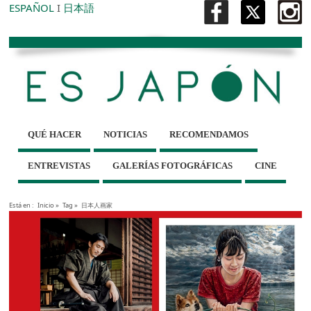
ESPAÑOL
I
日本語
QUÉ HACER
NOTICIAS
RECOMENDAMOS
ENTREVISTAS
GALERÍAS FOTOGRÁFICAS
CINE
Está en :
Inicio
»
Tag »
日本人画家