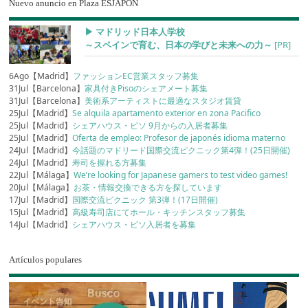
Nuevo anuncio en Plaza ESJAPÓN
▶︎ マドリッド日本人学校
～スペインで育む、日本の学びと未来への力～
[PR]
6Ago【Madrid】
ファッションEC営業スタッフ募集
31Jul【Barcelona】
家具付きPisoのシェアメート募集
31Jul【Barcelona】
美術系アーティストに最適なスタジオ賃貸
25Jul【Madrid】
Se alquila apartamento exterior en zona Pacifico
25Jul【Madrid】
シェアハウス・ピソ 9月からの入居者募集
25Jul【Madrid】
Oferta de empleo: Profesor de japonés idioma materno
24Jul【Madrid】
今話題のマドリード国際交流ピクニック第4弾！(25日開催)
24Jul【Madrid】
寿司を握れる方募集
22Jul【Málaga】
We’re looking for Japanese gamers to test video games!
20Jul【Málaga】
お茶・情報交換できる方を探しています
17Jul【Madrid】
国際交流ピクニック 第3弾！(17日開催)
15Jul【Madrid】
高級寿司店にてホール・キッチンスタッフ募集
14Jul【Madrid】
シェアハウス・ピソ入居者を募集
Artículos populares