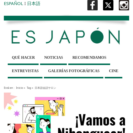
ESPAÑOL
I
日本語
QUÉ HACER
NOTICIAS
RECOMENDAMOS
ENTREVISTAS
GALERÍAS FOTOGRÁFICAS
CINE
Está en :
Inicio
»
Tag »
日本語会話サロン