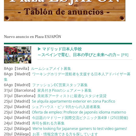
Nuevo anuncio en Plaza ESJAPÓN
▶︎ マドリッド日本人学校
～スペインで育む、日本の学びと未来への力～
[PR]
8Ago【Sevilla】
ルームシェアメイト募集
8Ago【Madrid】
ワーキングホリデー渡航者を支援する日本人アドバイザー募
集
6Ago【Madrid】
ファッションEC営業スタッフ募集
31Jul【Barcelona】
家具付きPisoのシェアメート募集
31Jul【Barcelona】
美術系アーティストに最適なスタジオ賃貸
25Jul【Madrid】
Se alquila apartamento exterior en zona Pacifico
25Jul【Madrid】
シェアハウス・ピソ 9月からの入居者募集
25Jul【Madrid】
Oferta de empleo: Profesor de japonés idioma materno
24Jul【Madrid】
今話題のマドリード国際交流ピクニック第4弾！(25日開催)
24Jul【Madrid】
寿司を握れる方募集
22Jul【Málaga】
We’re looking for Japanese gamers to test video games!
20Jul【Málaga】
お茶・情報交換できる方を探しています