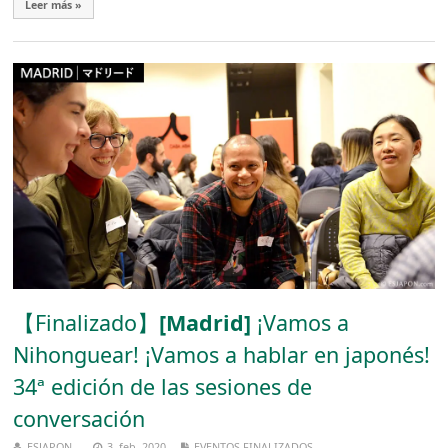
Leer más »
【Finalizado】
[Madrid]
¡Vamos a
Nihonguear! ¡Vamos a hablar en japonés!
34ª edición de las sesiones de
conversación
ESJAPON
3, feb, 2020
EVENTOS FINALIZADOS