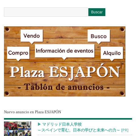
Nuevo anuncio en Plaza ESJAPÓN
▶︎ マドリッド日本人学校
～スペインで育む、日本の学びと未来への力～
[PR]