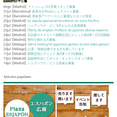
6Ago【Madrid】
ファッションEC営業スタッフ募集
31Jul【Barcelona】
家具付きPisoのシェアメート募集
31Jul【Barcelona】
美術系アーティストに最適なスタジオ賃貸
25Jul【Madrid】
Se alquila apartamento exterior en zona Pacifico
25Jul【Madrid】
シェアハウス・ピソ 9月からの入居者募集
25Jul【Madrid】
Oferta de empleo: Profesor de japonés idioma materno
24Jul【Madrid】
今話題のマドリード国際交流ピクニック第4弾！(25日開催)
24Jul【Madrid】
寿司を握れる方募集
22Jul【Málaga】
We’re looking for Japanese gamers to test video games!
20Jul【Málaga】
お茶・情報交換できる方を探しています
17Jul【Madrid】
国際交流ピクニック 第3弾！(17日開催)
15Jul【Madrid】
高級寿司店にてホール・キッチンスタッフ募集
14Jul【Madrid】
シェアハウス・ピソ入居者を募集
Artículos populares