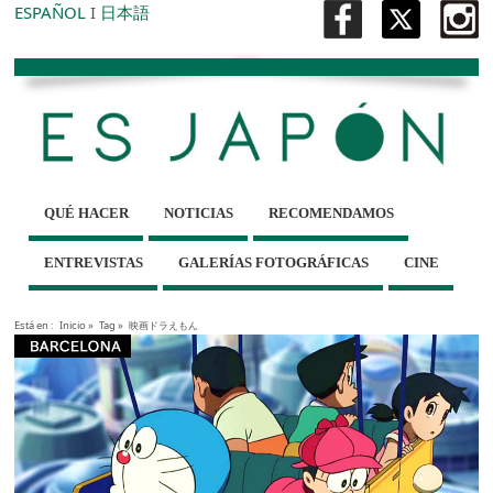
ESPAÑOL
I
日本語
QUÉ HACER
NOTICIAS
RECOMENDAMOS
ENTREVISTAS
GALERÍAS FOTOGRÁFICAS
CINE
Está en :
Inicio
»
Tag »
映画ドラえもん