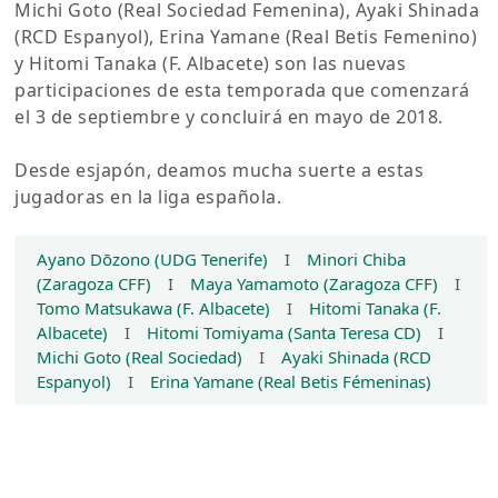
Michi Goto (Real Sociedad Femenina), Ayaki Shinada
(RCD Espanyol), Erina Yamane (Real Betis Femenino)
y Hitomi Tanaka (F. Albacete) son las nuevas
participaciones de esta temporada que comenzará
el 3 de septiembre y concluirá en mayo de 2018.
Desde esjapón, deamos mucha suerte a estas
jugadoras en la liga española.
Ayano Dōzono (UDG Tenerife)
I
Minori Chiba
(Zaragoza CFF)
I
Maya Yamamoto (Zaragoza CFF)
I
Tomo Matsukawa (F. Albacete)
I
Hitomi Tanaka (F.
Albacete)
I
Hitomi Tomiyama (Santa Teresa CD)
I
Michi Goto (Real Sociedad)
I
Ayaki Shinada (RCD
Espanyol)
I
Erina Yamane (Real Betis Fémeninas)