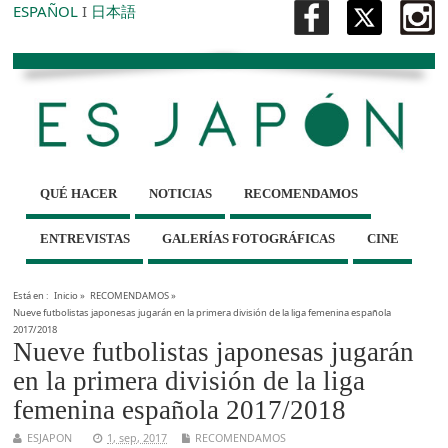
ESPAÑOL
I
日本語
QUÉ HACER
NOTICIAS
RECOMENDAMOS
ENTREVISTAS
GALERÍAS FOTOGRÁFICAS
CINE
Está en :
Inicio
»
RECOMENDAMOS
»
Nueve futbolistas japonesas jugarán en la primera división de la liga femenina española
2017/2018
Nueve futbolistas japonesas jugarán
en la primera división de la liga
femenina española 2017/2018
ESJAPON
1, sep, 2017
RECOMENDAMOS